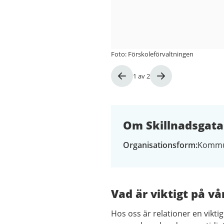
Foto: Förskoleförvaltningen
Bild
1
av
2
1
av
2
Om Skillnadsgata
Organisationsform
Kommu
Vad är viktigt på vå
Hos oss är relationer en vikti