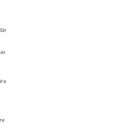
r
där
pas
ära
re