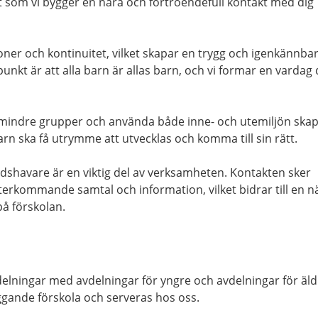
 som vi bygger en nära och förtroendefull kontakt med dig
tioner och kontinuitet, vilket skapar en trygg och igenkännba
unkt är att alla barn är allas barn, och vi formar en vardag 
mindre grupper och använda både inne- och utemiljön ska
barn ska få utrymme att utvecklas och komma till sin rätt.
shavare är en viktig del av verksamheten. Kontakten sker
erkommande samtal och information, vilket bidrar till en n
å förskolan.
vdelningar med avdelningar för yngre och avdelningar för äld
ggande förskola och serveras hos oss.