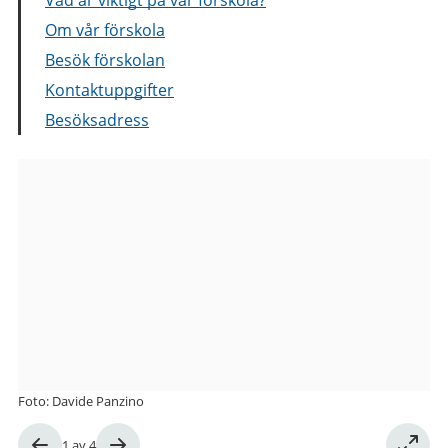
Om vår förskola
Besök förskolan
Kontaktuppgifter
Besöksadress
Bilder
från
Kobergsgatan
32
förskola
Foto: Davide Panzino
Bild
1
av
4