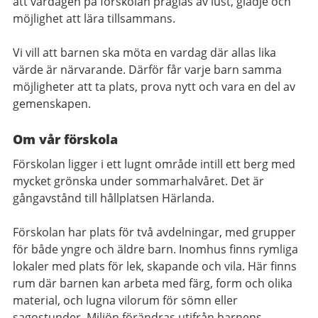
att vardagen på förskolan präglas av lust, glädje och
möjlighet att lära tillsammans.
Vi vill att barnen ska möta en vardag där allas lika
värde är närvarande. Därför får varje barn samma
möjligheter att ta plats, prova nytt och vara en del av
gemenskapen.
Om vår förskola
Förskolan ligger i ett lugnt område intill ett berg med
mycket grönska under sommarhalvåret. Det är
gångavstånd till hållplatsen Härlanda.
Förskolan har plats för två avdelningar, med grupper
för både yngre och äldre barn.
Inomhus finns rymliga
lokaler med plats för lek, skapande och vila. Här finns
rum där barnen kan arbeta med färg, form och olika
material, och lugna vilorum för sömn eller
sagostunder. Miljön förändras utifrån barnens