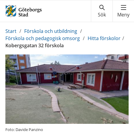
Du
Start
/
Förskola och utbildning
/
är
Förskola och pedagogisk omsorg
/
Hitta förskolor
/
här:
Kobergsgatan 32 förskola
Foto: Davide Panzino