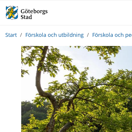
Du
Start
/
Förskola och utbildning
/
Förskola och p
är
här: