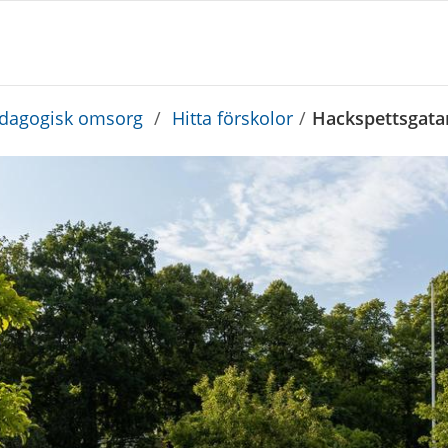
edagogisk omsorg
/
Hitta förskolor
/
Hackspettsgatan