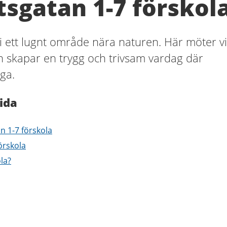
sgatan 1-7 förskol
 i ett lugnt område nära naturen. Här möter vi
h skapar en trygg och trivsam vardag där
ga.
ida
n 1-7 förskola
örskola
ola?