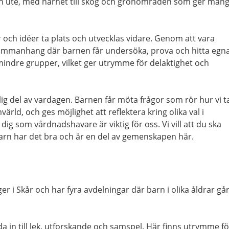
h ute, med närhet till skog och grönområden som ger mån
r och idéer ta plats och utvecklas vidare. Genom att vara
ammanhang där barnen får undersöka, prova och hitta egn
 mindre grupper, vilket ger utrymme för delaktighet och
lig del av vardagen. Barnen får möta frågor som rör hur vi t
ld, och ges möjlighet att reflektera kring olika val i
ig som vårdnadshavare är viktig för oss. Vi vill att du ska
barn har det bra och är en del av gemenskapen här.
er i Skår och har fyra avdelningar där barn i olika åldrar gå
da in till lek, utforskande och samspel. Här finns utrymme fö