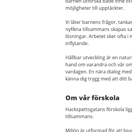
barnen utforska både inne oc
möjligheter till upptäckter.
Vi låter barnens frågor, tanka
nyfikna tillsammans skapas s
lösningar. Arbetet sker ofta i
inflytande.
Hållbar utveckling är en natur
hand om varandra och vår omvär
vardagen.
En nära dialog med d
känna dig trygg med att ditt 
Om vår förskola
Hackspettsgatans förskola ligg
tillsammans.
Miljön är utformad för att bju