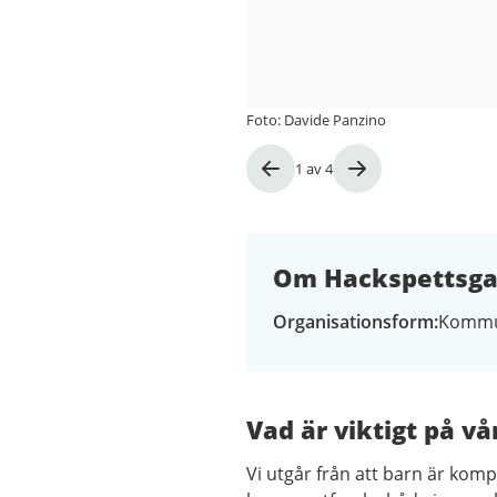
Foto: Davide Panzino
Bild
1
av
4
1
av
4
Om Hackspettsgat
Organisationsform
Kommu
Vad är viktigt på vå
Vi utgår från att barn är komp