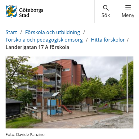
Du
Start
/
Förskola och utbildning
/
är
Förskola och pedagogisk omsorg
/
Hitta förskolor
/
här:
Landerigatan 17 A förskola
Foto: Davide Panzino