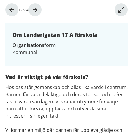
Bild
1
av
4
1
av
4
Om Landerigatan 17 A förskola
Organisationsform
Kommunal
Vad är viktigt på vår förskola?
Hos oss står gemenskap och allas lika värde i centrum.
Barnen får vara delaktiga och deras tankar och idéer
tas tillvara i vardagen. Vi skapar utrymme för varje
barn att utforska, upptäcka och utveckla sina
intressen i sin egen takt.
Vi formar en miljö där barnen får uppleva glädje och