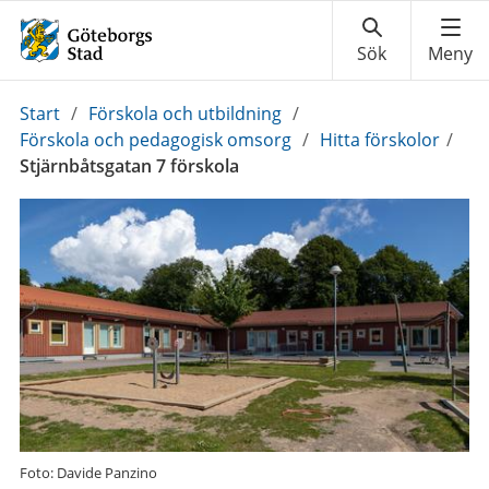
Du
Start
/
Förskola och utbildning
/
är
Förskola och pedagogisk omsorg
/
Hitta förskolor
/
här:
Stjärnbåtsgatan 7 förskola
Foto: Davide Panzino