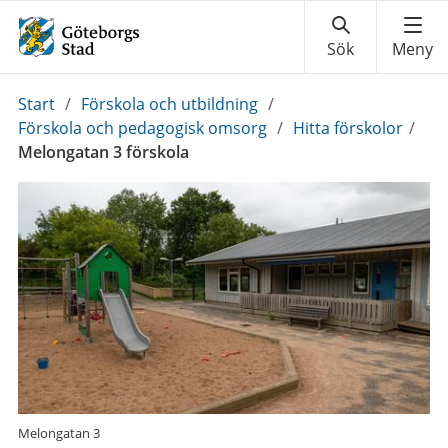
Du
Start
/
Förskola och utbildning
/
är
Förskola och pedagogisk omsorg
/
Hitta förskolor
/
här:
Melongatan 3 förskola
Melongatan 3