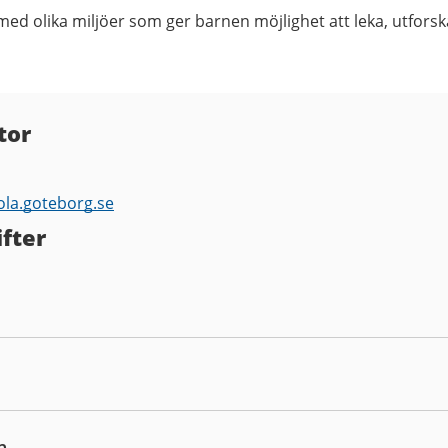
med olika miljöer som ger barnen möjlighet att leka, utforsk
tor
ola.goteborg.se
fter
n