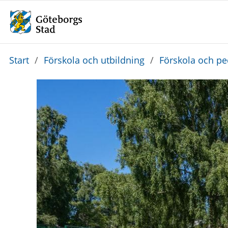
Du
Start
/
Förskola och utbildning
/
Förskola och p
är
här: