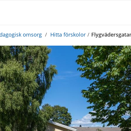
edagogisk omsorg
/
Hitta förskolor
/
Flygvädersgatan