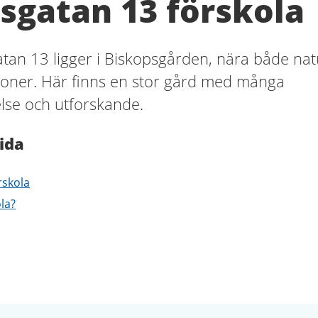
sgatan 13 förskola
tan 13 ligger i Biskopsgården, nära både nat
oner. Här finns en stor gård med många
relse och utforskande.
ida
rskola
ola?