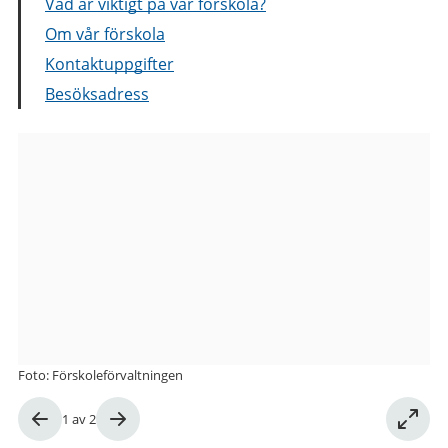
Vad är viktigt på vår förskola?
Om vår förskola
Kontaktuppgifter
Besöksadress
Bilder
från
Runskriftsgatan
6
förskola
Foto: Förskoleförvaltningen
Bild
1
av
2
1