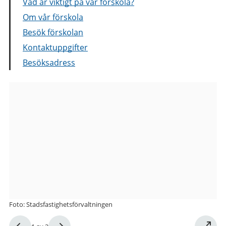
Vad är viktigt på vår förskola?
Om vår förskola
Besök förskolan
Kontaktuppgifter
Besöksadress
Bilder
från
Dimvädersgatan
1–
5
förskola
Foto: Stadsfastighetsförvaltningen