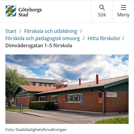
Du
Start
/
Förskola och utbildning
/
är
Förskola och pedagogisk omsorg
/
Hitta förskolor
/
här:
Dimvädersgatan 1–5 förskola
Foto: Stadsfastighetsförvaltningen