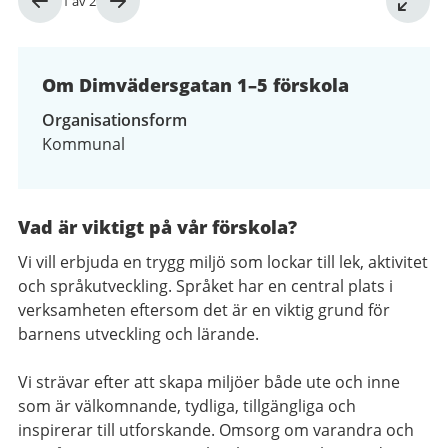
Bild
1
av
2
1
av
2
Om Dimvädersgatan 1–5 förskola
Organisationsform
Kommunal
Vad är viktigt på vår förskola?
Vi vill erbjuda en trygg miljö som lockar till lek, aktivitet
och språkutveckling. Språket har en central plats i
verksamheten eftersom det är en viktig grund för
barnens utveckling och lärande.
Vi strävar efter att skapa miljöer både ute och inne
som är välkomnande, tydliga, tillgängliga och
inspirerar till utforskande. Omsorg om varandra och