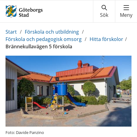
Du
Start
/
Förskola och utbildning
/
är
Förskola och pedagogisk omsorg
/
Hitta förskolor
/
här:
Brännekullavägen 5 förskola
Foto: Davide Panzino