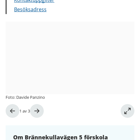
Besöksadress
Bilder
från
Brännekullavägen
5
förskola
Foto: Davide Panzino
Bild
1
av
3
1
av
3
Om Brännekullavägen 5 förskola