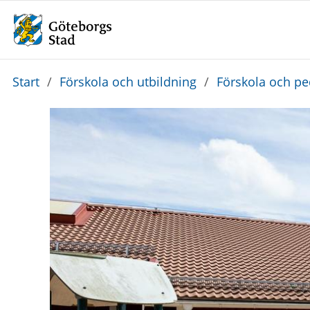
Du
Start
/
Förskola och utbildning
/
Förskola och p
är
här: