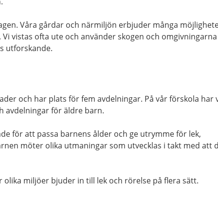
.
 dagen. Våra gårdar och närmiljön erbjuder många möjlighet
er. Vi vistas ofta ute och använder skogen och omgivningarna
s utforskande.
der och har plats för fem avdelningar. På vår förskola har v
h avdelningar för äldre barn.
e för att passa barnens ålder och ge utrymme för lek,
rnen möter olika utmaningar som utvecklas i takt med att 
lika miljöer bjuder in till lek och rörelse på flera sätt.