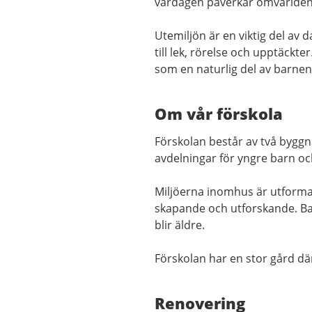
vardagen påverkar omvärlden
Utemiljön är en viktig del av
till lek, rörelse och upptäckt
som en naturlig del av barnen
Om vår förskola
Förskolan består av två byggna
avdelningar för yngre barn oc
Miljöerna inomhus är utformad
skapande och utforskande. Ba
blir äldre.
Förskolan har en stor gård där o
Renovering