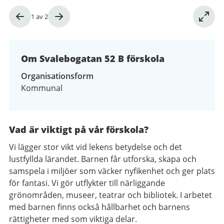
Bild
1
av
2
1
av
2
Om Svalebogatan 52 B förskola
Organisationsform
Kommunal
Vad är viktigt på vår förskola?
Vi lägger stor vikt vid lekens betydelse och det
lustfyllda lärandet. Barnen får utforska, skapa och
samspela i miljöer som väcker nyfikenhet och ger plats
för fantasi. Vi gör utflykter till närliggande
grönområden, museer, teatrar och bibliotek. I arbetet
med barnen finns också hållbarhet och barnens
rättigheter med som viktiga delar.