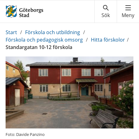
Du
Start
/
Förskola och utbildning
/
är
Förskola och pedagogisk omsorg
/
Hitta förskolor
/
här:
Standargatan 10-12 förskola
Foto: Davide Panzino