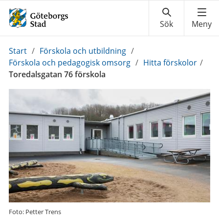
Du
Start
/
Förskola och utbildning
/
är
Förskola och pedagogisk omsorg
/
Hitta förskolor
/
här:
Toredalsgatan 76 förskola
Foto: Petter Trens