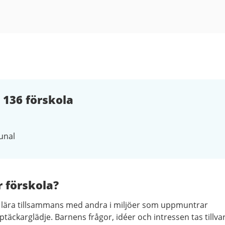
136 förskola
nal
r förskola?
h lära tillsammans med andra i miljöer som uppmuntrar
äckarglädje. Barnens frågor, idéer och intressen tas tillva