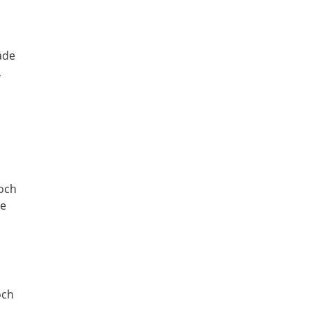
åde
,
 och
de
och