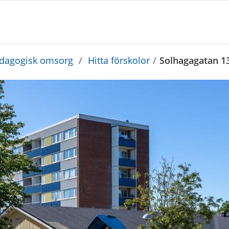
edagogisk omsorg
/
Hitta förskolor
/
Solhagagatan 13