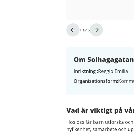
Bild
1
av
5
1
av
5
Om Solhagagatan 
Inriktning
Reggio Emilia
Organisationsform
Kommu
Vad är viktigt på vå
Hos oss får barn utforska oc
nyfikenhet, samarbete och uppt