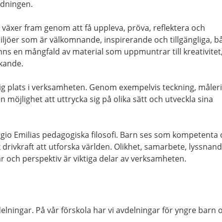
ildningen.
växer fram genom att få uppleva, pröva, reflektera och
ljöer som är välkomnande, inspirerande och tillgängliga, b
s en mångfald av material som uppmuntrar till kreativitet
skande.
tig plats i verksamheten. Genom exempelvis teckning, måleri
 möjlighet att uttrycka sig på olika sätt och utveckla sina
ggio Emilias pedagogiska filosofi. Barn ses som kompetenta
 drivkraft att utforska världen. Olikhet, samarbete, lyssnan
r och perspektiv är viktiga delar av verksamheten.
delningar. På vår förskola har vi avdelningar för yngre barn 