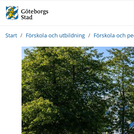
Du
Start
/
Förskola och utbildning
/
Förskola och p
är
här: