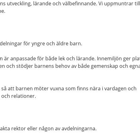
s utveckling, lärande och välbefinnande. Vi uppmuntrar till
ne.
vdelningar för yngre och äldre barn.
om är anpassade för både lek och lärande. Innemiljön ger pla
dagen och stödjer barnens behov av både gemenskap och egn
så att barnen möter vuxna som finns nära i vardagen och
 och relationer.
takta rektor eller någon av avdelningarna.