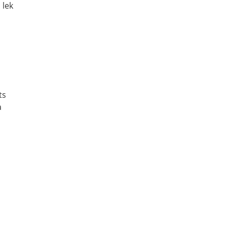
 lek
ts
a