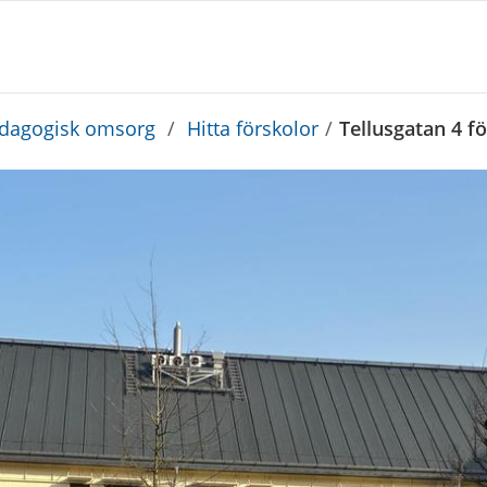
edagogisk omsorg
/
Hitta förskolor
/
Tellusgatan 4 f