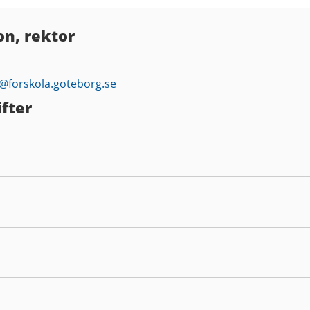
on, rektor
n@
forskola.goteborg.se
fter