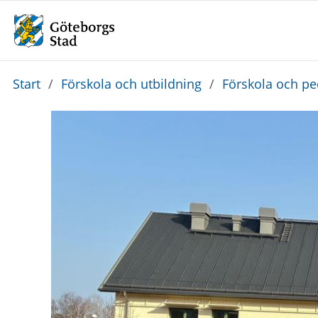
Du
Start
/
Förskola och utbildning
/
Förskola och p
är
här: