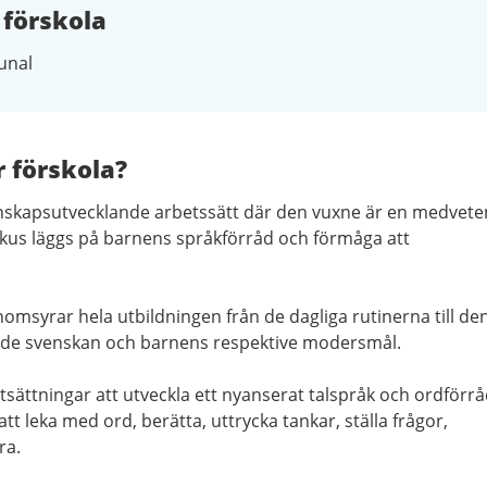
 förskola
nal
r förskola?
unskapsutvecklande arbetssätt där den vuxne är en medvete
 Fokus läggs på barnens språkförråd och förmåga att
syrar hela utbildningen från de dagliga rutinerna till de
åde svenskan och barnens respektive modersmål.
tsättningar att utveckla ett nyanserat talspråk och ordförrå
att leka med ord, berätta, uttrycka tankar, ställa frågor,
ra.