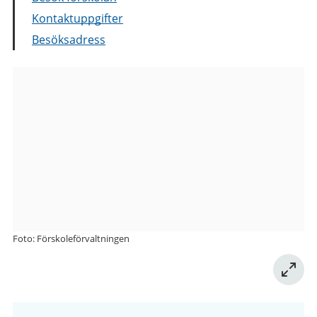
Kontaktuppgifter
Besöksadress
Bilder
från
Kometgatan
2
förskola
Foto: Förskoleförvaltningen