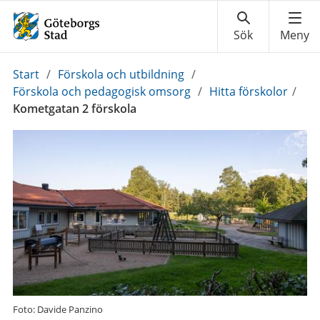
Du
Start
/
Förskola och utbildning
/
är
Förskola och pedagogisk omsorg
/
Hitta förskolor
/
här:
Kometgatan 2 förskola
Foto: Davide Panzino