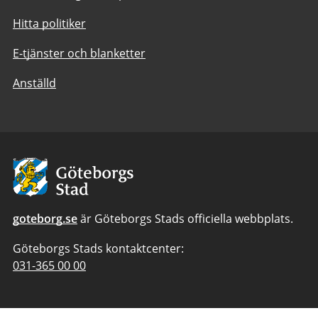
Hitta politiker
E-tjänster och blanketter
Anställd
Avsändare:
Göteborgs
Stad
goteborg.se
är Göteborgs Stads officiella webbplats.
Göteborgs Stads kontaktcenter:
Telefonnummer
031-365 00 00
till
Göteborgs
Stads