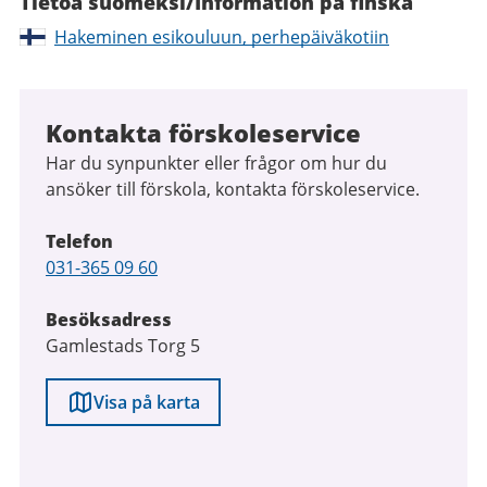
Tietoa suomeksi/Information på finska
Hakeminen esikouluun, perhepäiväkotiin
Kontakta förskoleservice
Har du synpunkter eller frågor om hur du
ansöker till förskola, kontakta förskoleservice.
Telefon
Telefon
031-365 09 60
Besöksadress
Gamlestads Torg 5
Visa på karta