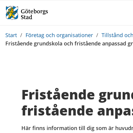
Du
Start
/
Företag och organisationer
/
Tillstånd och
är
Fristående grundskola och fristående anpassad g
här:
Fristående grun
fristående anpa
Här finns information till dig som är huvudm