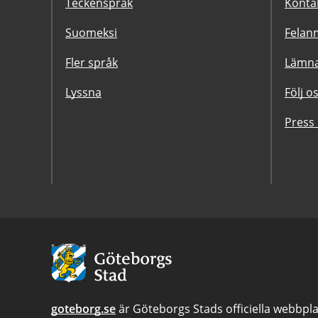
Teckenspråk
Konta
Suomeksi
Felanm
Fler språk
Lämna
Lyssna
Följ o
Press
Avsändare:
Göteborgs
Stad
goteborg.se
är Göteborgs Stads officiella webbpla