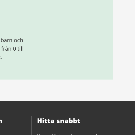
 barn och
rån 0 till
.
n
Hitta snabbt