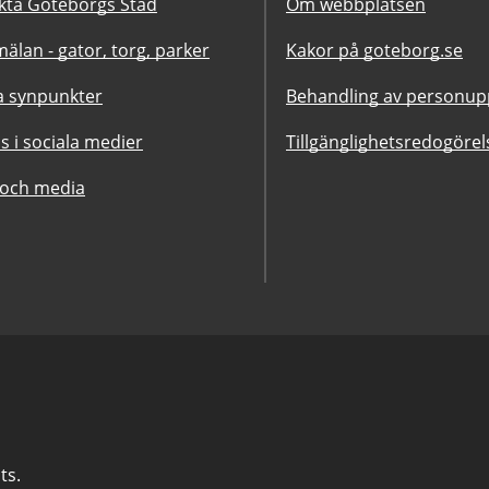
kta Göteborgs Stad
Om webbplatsen
älan - gator, torg, parker
Kakor på goteborg.se
 synpunkter
Behandling av personupp
ss i sociala medier
Tillgänglighetsredogörel
 och media
ts.