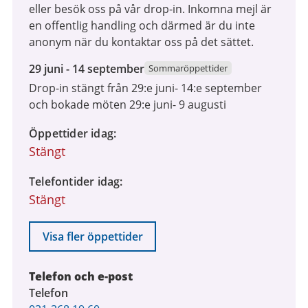
eller besök oss på vår drop-in. Inkomna mejl är
en offentlig handling och därmed är du inte
anonym när du kontaktar oss på det sättet.
29
29 juni - 14 september
Sommaröppettider
juni
Drop-in stängt från 29:e juni- 14:e september
2026
och bokade möten 29:e juni- 9 augusti
till
14
Öppettider idag
september
Stängt
2026
Telefontider idag
Stängt
Visa fler öppettider
Telefon och e-post
Telefon