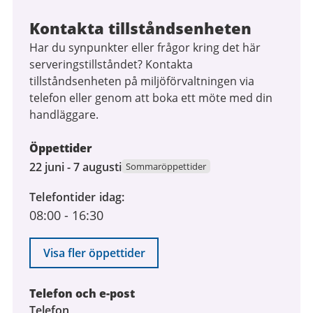
Kontakta tillståndsenheten
Har du synpunkter eller frågor kring det här
serveringstillståndet? Kontakta
tillståndsenheten på miljöförvaltningen via
telefon eller genom att boka ett möte med din
handläggare.
Öppettider
22
22 juni - 7 augusti
Sommaröppettider
juni
Telefontider idag
2026
08:00
-
16:30
till
7
augusti
Visa fler öppettider
2026
Telefon och e-post
Telefon