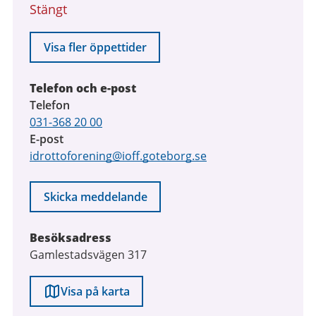
Stängt
till
9
augusti
Visa fler öppettider
2026
Telefon och e-post
Telefon
031-368 20 00
E-post
idrottoforening@ioff.goteborg.se
Skicka meddelande
Besöksadress
Gamlestadsvägen 317
Visa på karta