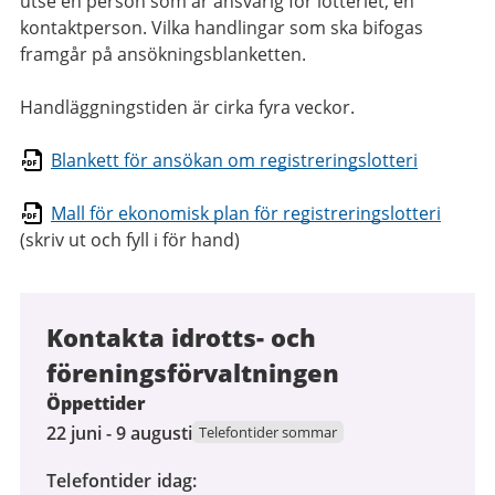
utse en person som är ansvarig för lotteriet, en
kontaktperson. Vilka handlingar som ska bifogas
framgår på ansökningsblanketten.
Handläggningstiden är cirka fyra veckor.
Blankett för ansökan om registreringslotteri
Mall för ekonomisk plan för registreringslotteri
(skriv ut och fyll i för hand)
Kontakta idrotts- och
föreningsförvaltningen
Öppettider
22
22 juni - 9 augusti
Telefontider sommar
juni
Telefontider idag
2026