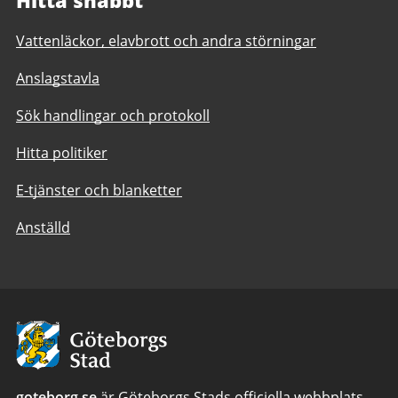
Hitta snabbt
Vattenläckor, elavbrott och andra störningar
Anslagstavla
Sök handlingar och protokoll
Hitta politiker
E-tjänster och blanketter
Anställd
Avsändare:
Göteborgs
Stad
goteborg.se
är Göteborgs Stads officiella webbplats.