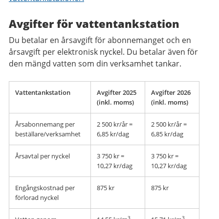
Avgifter för vattentankstation
Du betalar en årsavgift för abonnemanget och en
årsavgift per elektronisk nyckel. Du betalar även för
den mängd vatten som din verksamhet tankar.
Vattentankstation
Avgifter 2025
Avgifter 2026
(inkl. moms)
(inkl. moms)
Årsabonnemang per
2 500 kr/år =
2 500 kr/år =
beställare/verksamhet
6,85 kr/dag
6,85 kr/dag
Årsavtal per nyckel
3 750 kr =
3 750 kr =
10,27 kr/dag
10,27 kr/dag
Engångskostnad per
875 kr
875 kr
förlorad nyckel
3
3