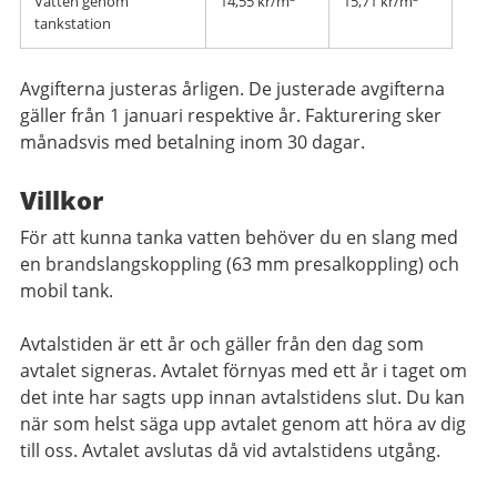
Vatten genom
14,55 kr/m
15,71 kr/m
tankstation
Avgifterna justeras årligen. De justerade avgifterna
gäller från 1 januari respektive år. Fakturering sker
månadsvis med betalning inom 30 dagar.
Villkor
För att kunna tanka vatten behöver du en slang med
en brandslangskoppling (63 mm presalkoppling) och
mobil tank.
Avtalstiden är ett år och gäller från den dag som
avtalet signeras. Avtalet förnyas med ett år i taget om
det inte har sagts upp innan avtalstidens slut. Du kan
när som helst säga upp avtalet genom att höra av dig
till oss. Avtalet avslutas då vid avtalstidens utgång.