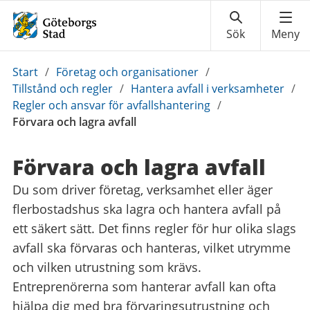
Du
Start
/
Företag och organisationer
/
är
Tillstånd och regler
/
Hantera avfall i verksamheter
/
här:
Regler och ansvar för avfallshantering
/
Förvara och lagra avfall
Förvara och lagra avfall
Du som driver företag, verksamhet eller äger
flerbostadshus ska lagra och hantera avfall på
ett säkert sätt. Det finns regler för hur olika slags
avfall ska förvaras och hanteras, vilket utrymme
och vilken utrustning som krävs.
Entreprenörerna som hanterar avfall kan ofta
hjälpa dig med bra förvaringsutrustning och