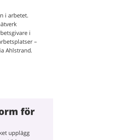
 i arbetet.
ätverk
betsgivare i
arbetsplatser –
ia Ahlstrand
.
form för
lket upplägg