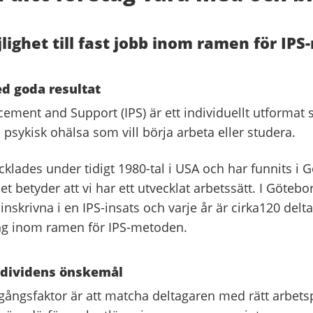
lighet till fast jobb inom ramen för IP
d goda resultat
cement and Support (IPS) är ett individuellt utformat st
sykisk ohälsa som vill börja arbeta eller studera.
klades under tidigt 1980-tal i USA och har funnits i 
t betyder att vi har ett utvecklat arbetssätt. I Götebor
inskrivna i en IPS-insats och varje år är cirka120 delta
ng inom ramen för IPS-metoden.
ndividens önskemål
gångsfaktor är att matcha deltagaren med rätt arbetsp