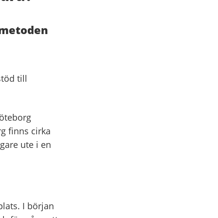
S-metoden
öd till
Göteborg
g finns cirka
gare ute i en
lats. I början