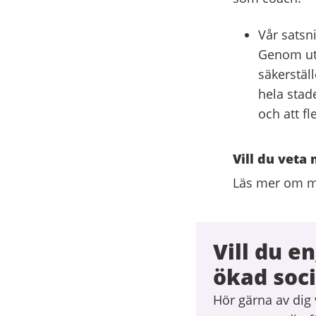
Vår satsn
Genom ut
säkerstäl
hela stade
och att f
Vill du veta
Läs mer om m
Vill du e
ökad soci
Hör gärna av dig 