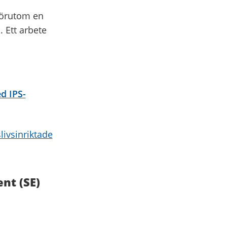
 Förutom en
. Ett arbete
ed IPS-
livsinriktade
nt (SE)