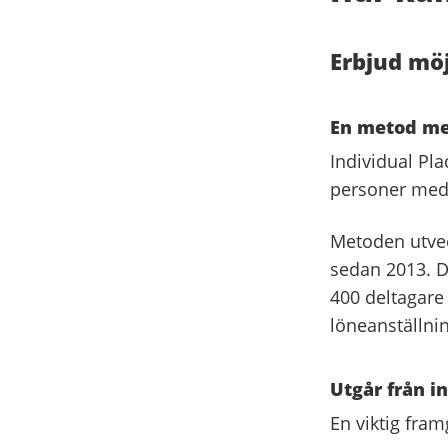
Erbjud möj
En metod me
Individual Pla
personer med p
Metoden utvec
sedan 2013. De
400 deltagare 
löneanställni
Utgår från i
En viktig fram