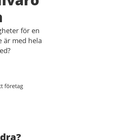
a
gheter för en
e är med hela
med?
t företag
idra?