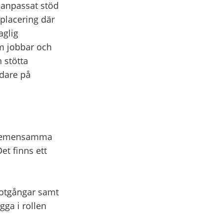
anpassat stöd
 placering där
aglig
m jobbar och
 stötta
edare på
m gemensamma
et finns ett
motgångar samt
gga i rollen