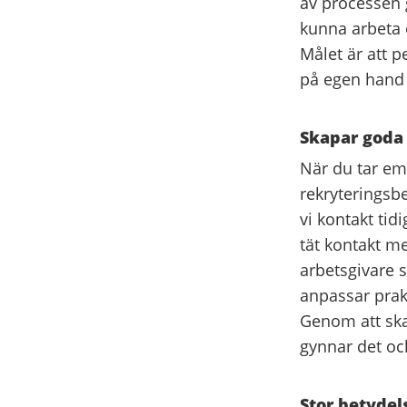
av processen 
kunna arbeta e
Målet är att 
på egen hand
Skapar goda 
När du tar emo
rekryteringsb
vi kontakt tid
tät kontakt m
arbetsgivare s
anpassar prakt
Genom att skap
gynnar det oc
Stor betydel