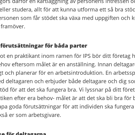
görs därför en kartläggning av personens intressen o
ller studera, allt för att kunna utforma ett så bra stö
personen som får stödet ska växa med uppgiften och k
 framöver.
förutsättningar för båda parter
t en praktikant inom ramen för IPS bör ditt företag h
ehov eftersom målet är en anställning. Innan deltagar
igt och planerar för en arbetsintroduktion. En arbetssp
ed deltagaren och erbjuder både deltagare och dig s
töd för att det ska fungera bra. Vi lyssnar på ditt före
iken efter era behov- målet är att det ska bli bra för 
a goda förutsättningar för att individen ska fungera i
kså er som arbetsgivare.
se för deltagarna