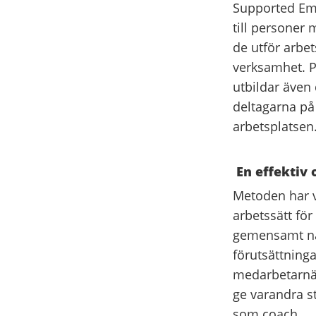
Supported Em
till personer 
de utför arbet
verksamhet. P
utbildar även 
deltagarna på
arbetsplatsen
En effektiv
Metoden har 
arbetssätt för
gemensamt nät
förutsättninga
medarbetarnät
ge varandra st
som coach.