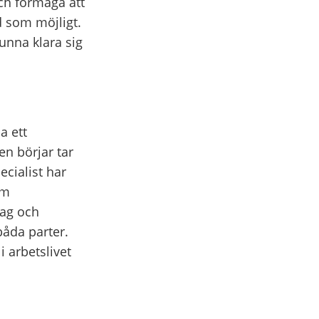
ch förmåga att
d som möjligt.
unna klara sig
a ett
en börjar tar
ecialist har
om
tag och
båda parter.
 arbetslivet