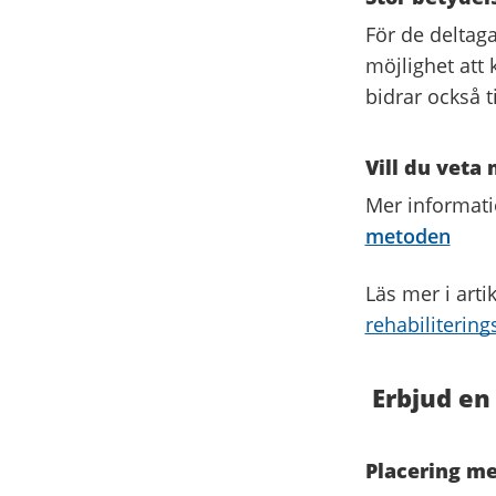
För de deltaga
möjlighet att 
bidrar också t
Vill du veta
Mer informat
metoden
Läs mer i arti
rehabiliterin
Erbjud en
Placering m