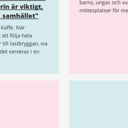
barns, ungas och vu
in är viktigt,
mötesplatser för men
a samhället"
Kaffe. När
tt följa hela
till lastbryggan, via
 det serveras i en