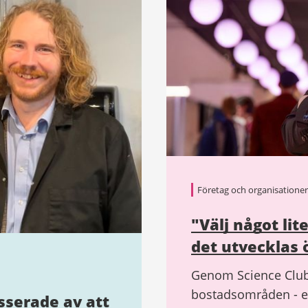
Företag och organisationer
"Välj något lit
det utvecklas 
Genom Science Club
bostadsområden - et
esserade av att