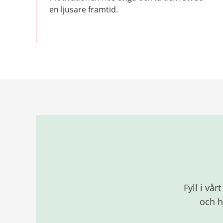
en ljusare framtid.
Relaterad
information
Fyll i vå
och hj