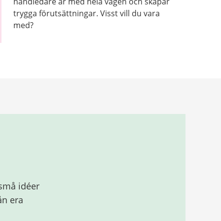
handledare är med hela vägen och skapar
trygga förutsättningar. Visst vill du vara
med?
 små idéer
rån era