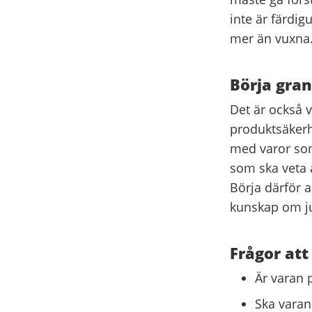
inte är färdig
mer än vuxna
Börja gran
Det är också vi
produktsäkerh
med varor som
som ska veta 
Börja därför 
kunskap om ju
Frågor att
Är varan 
Ska varan