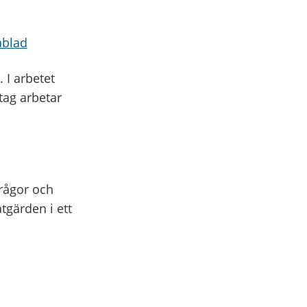
ablad
 I arbetet
etag arbetar
frågor och
tgärden i ett