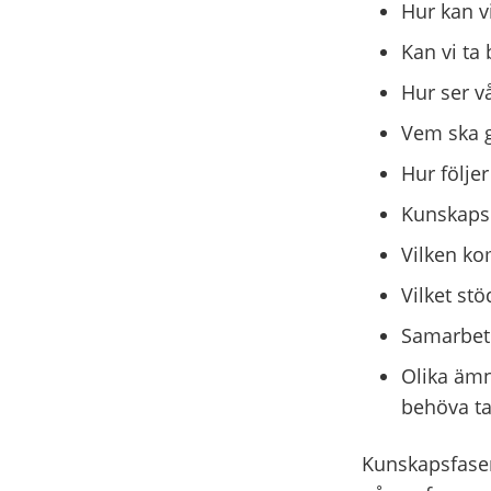
Hur kan v
Kan vi ta 
Hur ser v
Vem ska 
Hur följer
Kunskapsu
Vilken ko
Vilket st
Samarbet
Olika ämn
behöva ta
Kunskapsfasen