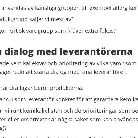
 användas av känsliga grupper, till exempel allergiker
oduktgrupp säljer vi mest av?
gon kritisk varugrupp som kräver extra fokus?
n dialog med leverantörerna
de kemikaliekrav och prioritering av vilka varor som 
taget redo att starta dialog med sina leverantörer.
 andra lagar berör produkterna.
ar du som leverantör konkret för att garantera kemika
ar vi runt kemikalielistan och de prioriteringar som b
xter eller ordertexter är några saker som kan använda
g)?