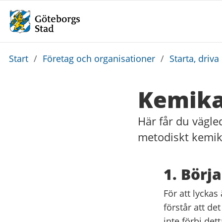
Du
Start
/
Företag och organisationer
/
Starta, driva
är
här:
Kemikal
Här får du vägle
metodiskt kemikal
1. Börj
För att lyckas 
förstår att de
inte förbi det