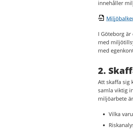
innehåller mil
Miljöbalke
I Göteborg är 
med miljötills
med egenkontr
2. Skaf
Att skaffa sig
samla viktig 
miljöarbete är
Vilka var
Riskanaly