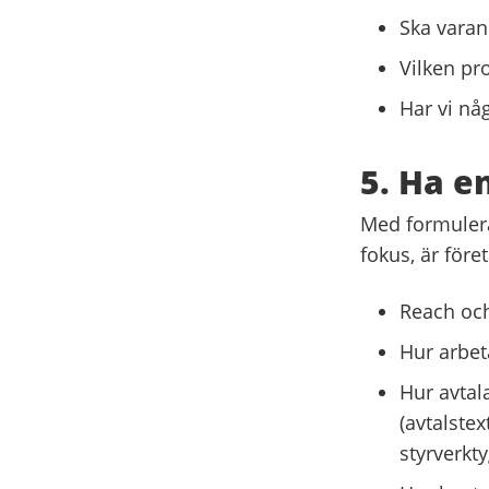
Ska varan
Vilken pr
Har vi nå
5. Ha e
Med formulera
fokus, är före
Reach och
Hur arbet
Hur avtal
(avtalste
styrverkty