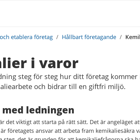
 och etablera företag
/
Hållbart företagande
/
Kemik
ier i varor
dning steg för steg hur ditt företag kommer
iearbete och bidrar till en giftfri miljö.
a med ledningen
är det viktigt att starta på rätt sätt. Det är angeläget a
t är företagets ansvar att arbeta fram kemikaliesäkra 
ta steg, det är grunden för att kemikaliefrågorna ska h