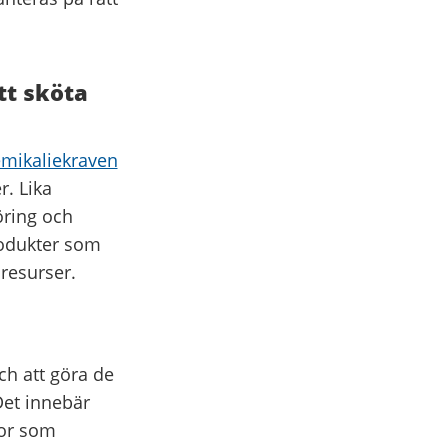
tt sköta
mikaliekraven
. Lika
öring och
rodukter som
 resurser.
ch att göra de
Det innebär
ror som