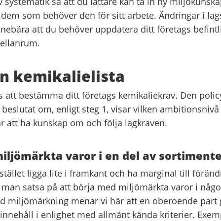
systematik så att du lättare kan ta in ny miljökunskap
l dem som behöver den för sitt arbete. Ändringar i lag
nnebära att du behöver uppdatera ditt företags befintl
ellanrum.
en kemikalielista
s att bestämma ditt företags kemikaliekrav. Den poli
beslutat om, enligt steg 1, visar vilken ambitionsnivå
r att ha kunskap om och följa lagkraven.
iljömärkta varor i en del av sortimente
istället ligga lite i framkant och ha marginal till föränd
 man satsa på att börja med miljömärkta varor i någon
d miljömärkning menar vi här att en oberoende part 
innehåll i enlighet med allmänt kända kriterier. Exe