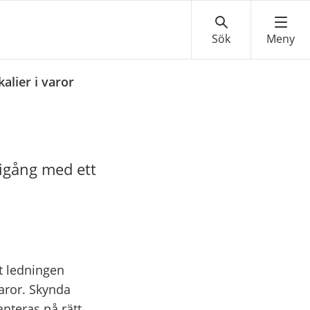
alier i varor
 igång med ett
tt ledningen
varor. Skynda
anteras på rätt