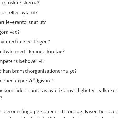
i minska riskerna?
bort eller byta ut?
årt leverantörsnät ut?
göra vad?
 vi med i utvecklingen?
tbyte med liknande företag?
mpetens behöver vi?
öd kan branschorganisationerna ge?
e med expert/rådgivare?
esområden hanteras av olika myndigheter - vilka kont
?
 berör många personer i ditt företag. Fasen behöver 