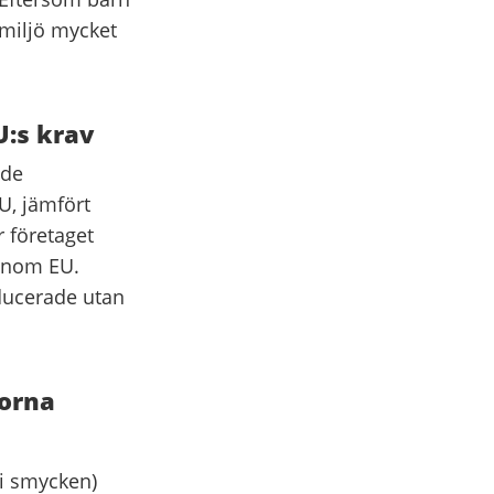
 miljö mycket
U:s krav
 de
U, jämfört
 företaget
 inom EU.
ducerade utan
rorna
 i smycken)