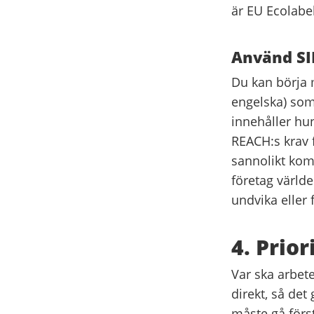
är EU Ecolabe
Använd SI
Du kan börja 
engelska) som
innehåller hun
REACH:s krav f
sannolikt kom
företag världe
undvika eller 
4. Prio
Var ska arbete
direkt, så det
måste gå först