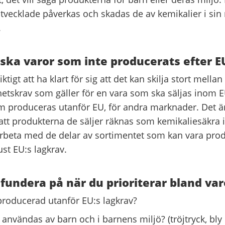
utvecklade påverkas och skadas de av kemikalier i sin
.
ska varor som inte producerats efter E
ktigt att ha klart för sig att det kan skilja stort mellan
etskrav som gäller för en vara som ska säljas inom E
 produceras utanför EU, för andra marknader. Det är
att produkterna de säljer räknas som kemikaliesäkra
arbeta med de delar av sortimentet som kan vara pro
st EU:s lagkrav.
 fundera på när du prioriterar bland va
producerad utanför EU:s lagkrav?
 användas av barn och i barnens miljö? (tröjtryck, bly