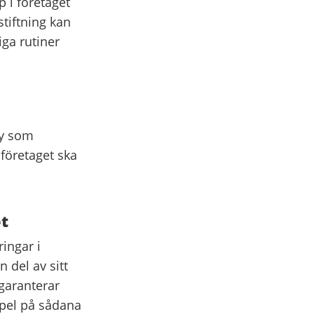
 i företaget
stiftning kan
iga rutiner
cy som
 företaget ska
t
ringar i
 del av sitt
garanterar
mpel på sådana