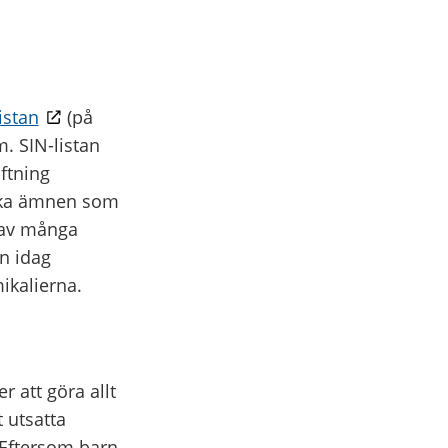
istan
(på
. SIN-listan
ftning
vilka ämnen som
 av många
an idag
ikalierna.
r att göra allt
t utsatta
. Eftersom barn