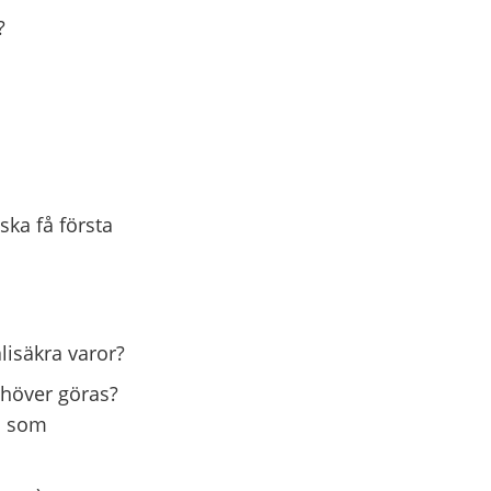
?
ska få första
lisäkra varor?
ehöver göras?
s som