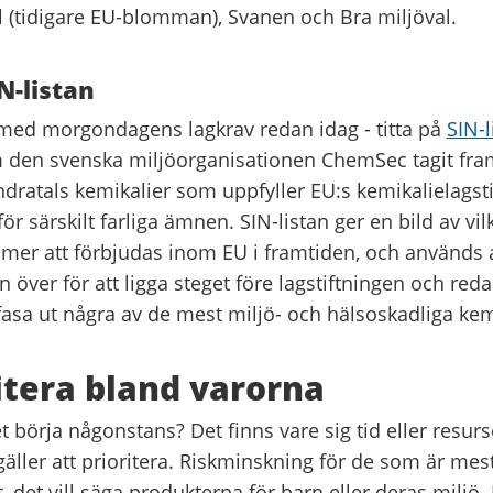
l (tidigare EU-blomman), Svanen och Bra miljöval.
N-listan
med morgondagens lagkrav redan idag - titta på
SIN-l
 den svenska miljöorganisationen ChemSec tagit fram
dratals kemikalier som uppfyller EU:s kemikalielagsti
ör särskilt farliga ämnen. SIN-listan ger en bild av 
mer att förbjudas inom EU i framtiden, och används
n över för att ligga steget före lagstiftningen och red
fasa ut några av de mest miljö- och hälsoskadliga kem
ritera bland varorna
t börja någonstans? Det finns vare sig tid eller resurse
 gäller att prioritera. Riskminskning för de som är mes
, det vill säga produkterna för barn eller deras miljö