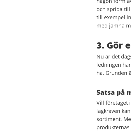
någon form av 
och sprida til
till exempel i
med jämna m
3. Gör 
Nu är det dag
ledningen har 
ha. Grunden ä
Satsa på m
Vill företaget 
lagkraven kan
sortiment. Me
produkternas 