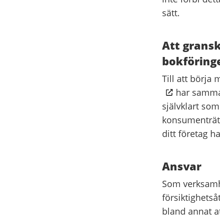
sätt.
Att gransk
bokföring
Till att börja
har samma 
självklart som
konsumenträtt
ditt företag h
Ansvar
Som verksamhe
försiktighetså
bland annat at