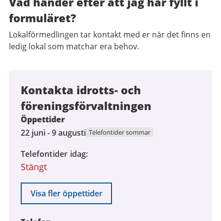
Vad händer efter att jag har fyllt i
formuläret?
Lokalförmedlingen tar kontakt med er när det finns en
ledig lokal som matchar era behov.
Kontakta idrotts- och
föreningsförvaltningen
Öppettider
22
22 juni - 9 augusti
Telefontider sommar
juni
Telefontider idag
2026
Stängt
till
9
augusti
Visa fler öppettider
2026