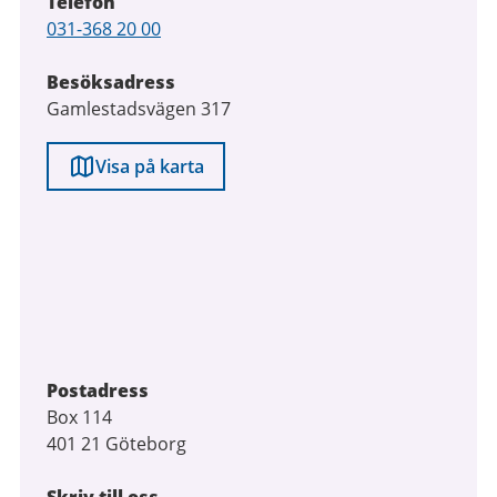
Telefon
Telefon
031-368 20 00
Besöksadress
Gamlestadsvägen 317
Visa på karta
Postadress
Box 114
401 21 Göteborg