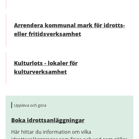
Arrendera kommunal mark för idrotts-
eller fritidsverksamhet
Kulturlots - lokaler för
kulturverksamhet
Relaterad
Uppleva och göra
information
Boka idrottsanläggningar
Här hittar du information om vilka