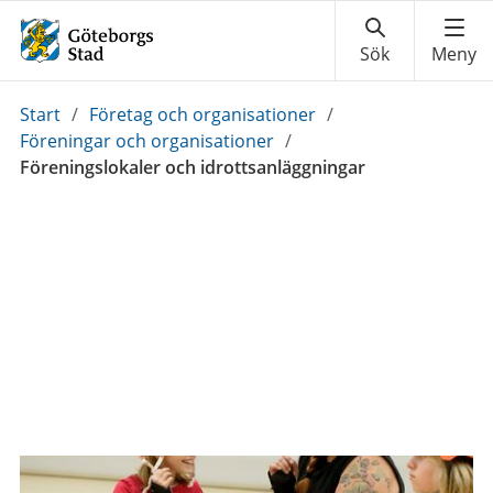
Du
Start
/
Företag och organisationer
/
är
Föreningar och organisationer
/
här:
Föreningslokaler och idrottsanläggningar