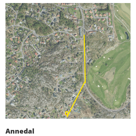
Annedal