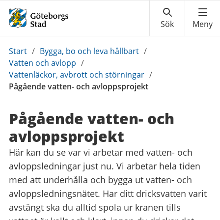
Du
Start
/
Bygga, bo och leva hållbart
/
är
Vatten och avlopp
/
här:
Vattenläckor, avbrott och störningar
/
Pågående vatten- och avloppsprojekt
Pågående vatten- och
avloppsprojekt
Här kan du se var vi arbetar med vatten- och
avloppsledningar just nu. Vi arbetar hela tiden
med att underhålla och bygga ut vatten- och
avloppsledningsnätet. Har ditt dricksvatten varit
avstängt ska du alltid spola ur kranen tills