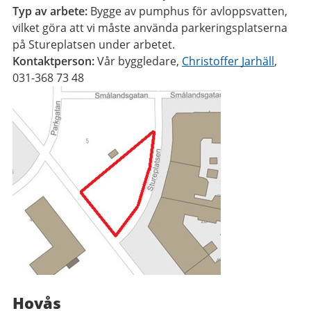
Typ av arbete:
Bygge av pumphus för avloppsvatten,
vilket göra att vi måste använda parkeringsplatserna
på Stureplatsen under arbetet.
Kontaktperson:
Vår byggledare,
Christoffer Jarhäll
,
031-368 73 48
Hovås