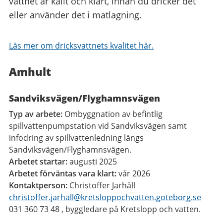
vattnet är kallt och klart, innan du dricker det
eller använder det i matlagning.
Läs mer om dricksvattnets kvalitet här.
Amhult
Sandviksvägen/Flyghamnsvägen
Typ av arbete:
Ombyggnation av befintlig
spillvattenpumpstation vid Sandviksvägen samt
infodring av spillvattenledning längs
Sandviksvägen/Flyghamnsvägen.
Arbetet startar:
augusti 2025
Arbetet förväntas vara klart:
vår 2026
Kontaktperson:
Christoffer Jarhäll
christoffer.jarhall@kretsloppochvatten.goteborg.se
031 360 73 48 , byggledare på Kretslopp och vatten.