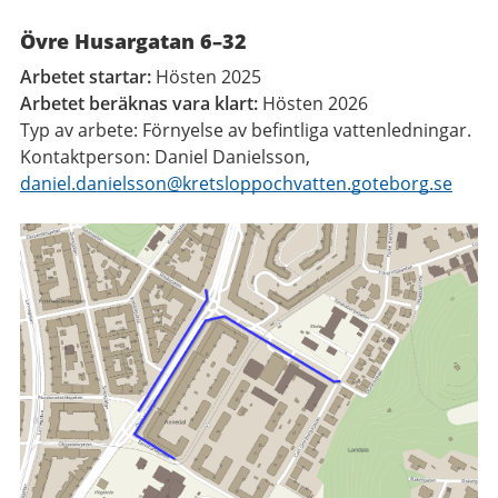
Övre Husargatan 6–32
Arbetet startar:
Hösten 2025
Arbetet beräknas vara klart:
Hösten 2026
Typ av arbete: Förnyelse av befintliga vattenledningar.
Kontaktperson: Daniel Danielsson,
daniel.danielsson@kretsloppochvatten.goteborg.se