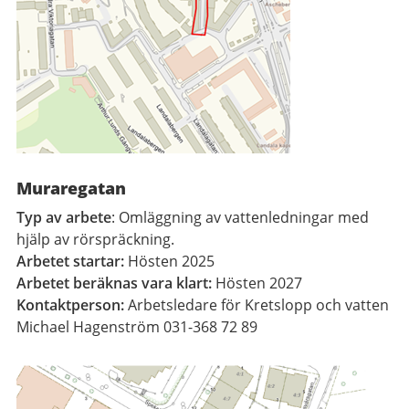
Muraregatan
Typ av arbete
: Omläggning av vattenledningar med
hjälp av rörspräckning.
Arbetet startar:
Hösten 2025
Arbetet beräknas vara klart:
Hösten 2027
Kontaktperson:
Arbetsledare för Kretslopp och vatten
Michael Hagenström 031-368 72 89