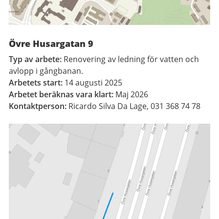
Övre Husargatan 9
Typ av arbete:
Renovering av ledning för vatten och
avlopp i gångbanan.
Arbetets start:
14 augusti 2025
Arbetet beräknas vara klart:
Maj 2026
Kontaktperson:
Ricardo Silva Da Lage, 031 368 74 78