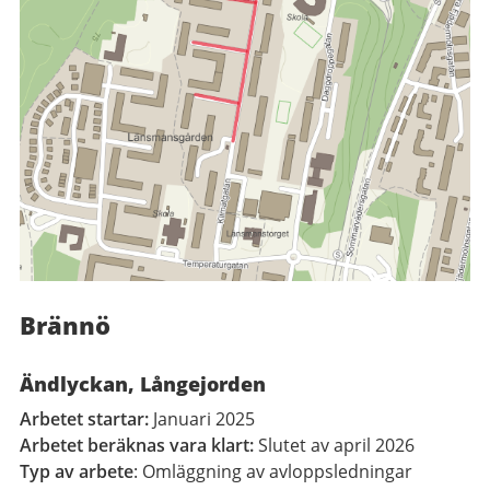
Brännö
Ändlyckan, Långejorden
Arbetet startar:
Januari 2025
Arbetet beräknas vara klart:
Slutet av april 2026
Typ av arbete
: Omläggning av avloppsledningar