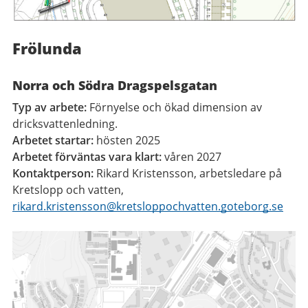
Frölunda
Norra och Södra Dragspelsgatan
Typ av arbete:
Förnyelse och ökad dimension av
dricksvattenledning.
Arbetet startar:
hösten 2025
Arbetet förväntas vara klart:
våren 2027
Kontaktperson:
Rikard Kristensson, arbetsledare på
Kretslopp och vatten,
rikard.kristensson@kretsloppochvatten.goteborg.se