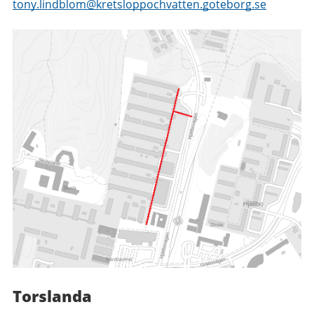
tony.lindblom@kretsloppochvatten.goteborg.se
Torslanda