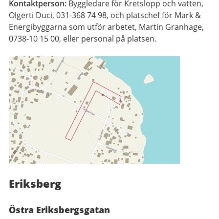
Kontaktperson:
Byggledare för Kretslopp och vatten,
Olgerti Duci, 031-368 74 98, och platschef för Mark &
Energibyggarna som utför arbetet, Martin Granhage,
0738-10 15 00, eller personal på platsen.
Eriksberg
Östra Eriksbergsgatan