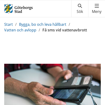
Du
Start
/
Bygga, bo och leva hållbart
/
är
Vatten och avlopp
/
Få sms vid vattenavbrott
här: