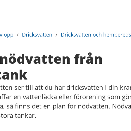
avlopp
/
Dricksvatten
/
Dricksvatten och hembered
nödvatten från
tank
tten ser till att du har dricksvatten i din k
räffar en vattenläcka eller förorening som gö
cka, så finns det en plan för nödvatten. Nödv
stora tankar.