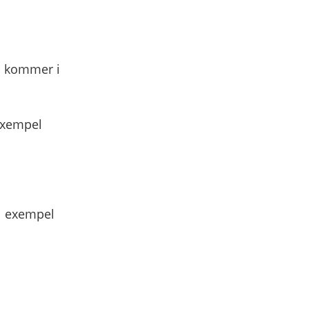
ll kommer i
 exempel
l exempel