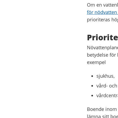
Om en vattenl
för nödvatten 
prioriteras h
Priorit
Növattenplane
betydelse för 
exempel
sjukhus,
vård- och
vårdcentr
Boende inom K
lämna sitt boe