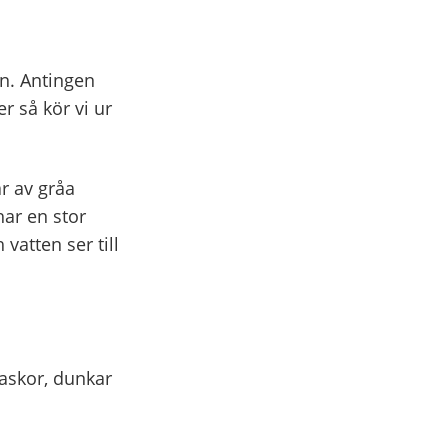
en. Antingen
r så kör vi ur
r av gråa
ar en stor
vatten ser till
laskor, dunkar