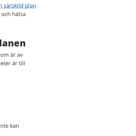
n särskild plan
 och hälsa
planen
som är av
ter är till
inte kan