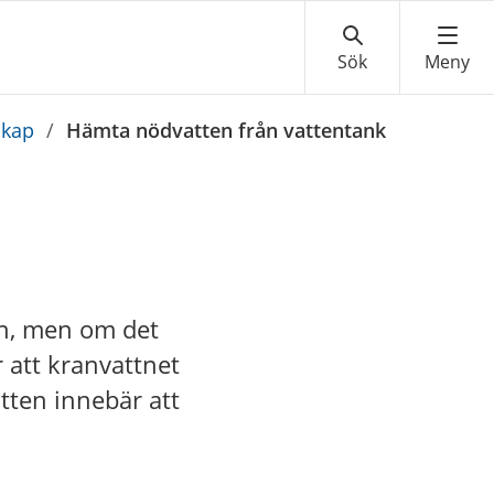
skap
/
Hämta nödvatten från vattentank
ran, men om det
r att kranvattnet
atten innebär att