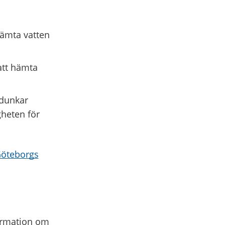
hämta vatten
att hämta
ndunkar
heten för
öteborgs
formation om