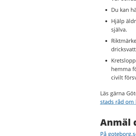
Du kan hä
Hjälp äld
själva.
Riktmärke
dricksvat
Kretslopp
hemma för
civilt fö
Läs gärna Göt
stads råd om 
Anmäl d
På goteborg.