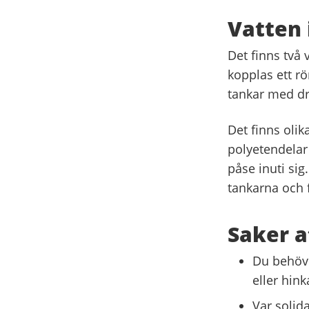
Vatten 
Det finns två
kopplas ett rö
tankar med dr
Det finns oli
polyetendelar
påse inuti sig
tankarna och f
Saker a
Du behöve
eller hin
Var solid