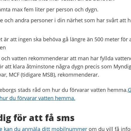
mta max fem liter per person och dygn.
re och andra personer i din närhet som har svårt att 
t är att ingen ska behöva gå längre än 500 meter för 
ten
 och vatten rekommenderar att man har fyllda vatte
 att klara åtminstone några dygn precis som Myndig
rsvar, MCF (tidigare MSB), rekommenderar.
eborgs stads råd om hur du förvarar vatten hemma.
G
hur du förvarar vatten hemma.
ig för att få sms
se kan du anmäla ditt mobilnummer
om du vill få in