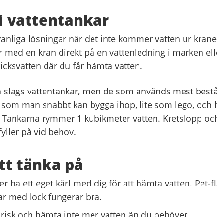
i vattentankar
 vanliga lösningar när det inte kommer vatten ur kran
r med en kran direkt på en vattenledning i marken elle
icksvatten där du får hämta vatten.
ka slags vattentankar, men de som används mest bestå
 som man snabbt kan bygga ihop, lite som lego, och h
. Tankarna rymmer 1 kubikmeter vatten. Kretslopp och 
yller på vid behov.
tt tänka på
r ha ett eget kärl med dig för att hämta vatten. Pet-f
kar med lock fungerar bra.
arisk och hämta inte mer vatten än du behöver.