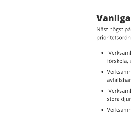
Vanliga
Näst högst på 
prioritetsordn
Verksamhe
förskola, 
Verksamhe
avfallshan
Verksamhe
stora djur
Verksamhe