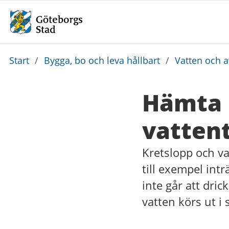
Du
Start
/
Bygga, bo och leva hållbart
/
Vatten och 
är
här:
Hämta 
vatten
Kretslopp och va
till exempel int
inte går att dri
vatten körs ut i 