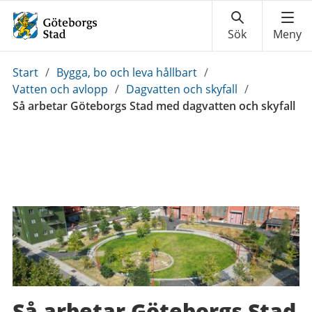
Du
Start
/
Bygga, bo och leva hållbart
/
är
Vatten och avlopp
/
Dagvatten och skyfall
/
här:
Så arbetar Göteborgs Stad med dagvatten och skyfall
Så arbetar Göteborgs Stad