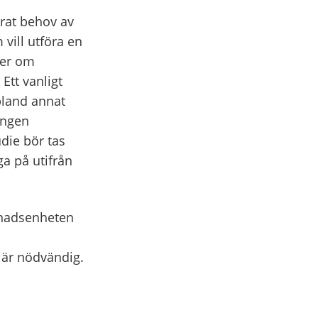
rat behov av
vill utföra en
ter om
Ett vanligt
bland annat
ingen
die bör tas
a på utifrån
gnadsenheten
 är nödvändig.