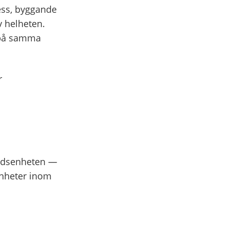
cess, byggande
av helheten.
 på samma
r
nadsenheten —
enheter inom