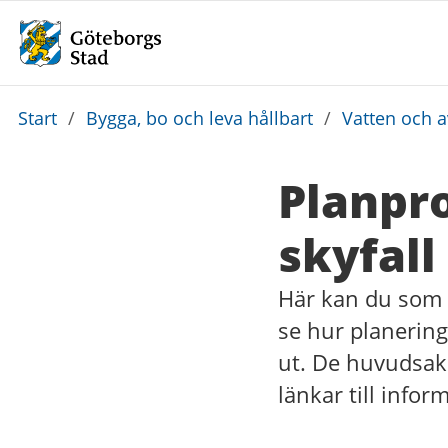
Du
Start
/
Bygga, bo och leva hållbart
/
Vatten och 
är
här:
Planpr
skyfall
Här kan du som 
se hur planering
ut. De huvudsak
länkar till info