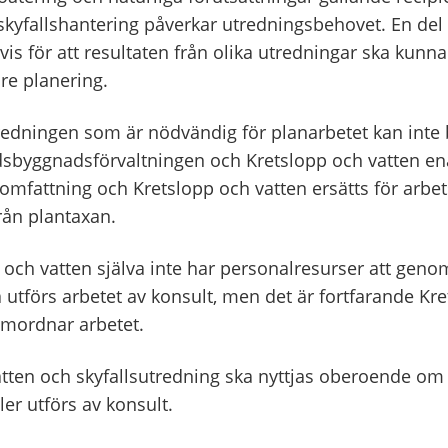
 skyfallshantering påverkar utredningsbehovet. En del
vis för att resultaten från olika utredningar ska kunna l
re planering.
redningen som är nödvändig för planarbetet kan inte 
dsbyggnadsförvaltningen och Kretslopp och vatten e
omfattning och Kretslopp och vatten ersätts för arbe
ån plantaxan.
och vatten själva inte har personalresurser att geno
 utförs arbetet av konsult, men det är fortfarande Kr
mordnar arbetet.
atten och skyfallsutredning ska nyttjas oberoende om
ler utförs av konsult.