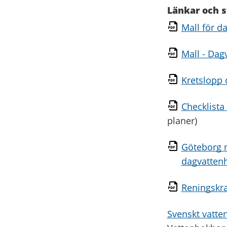
Länkar och s
Mall för d
Mall - Dag
Kretslopp 
Checklista
planer)
Göteborg n
dagvatten
Reningskra
Svenskt vatte