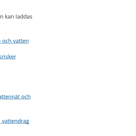
nen kan laddas
 och vatten
srisker
vattennät och
 vattendrag