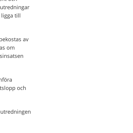
 utredningar
igga till
bekostas av
nas om
tsinsatsen
mföra
etslopp och
 utredningen