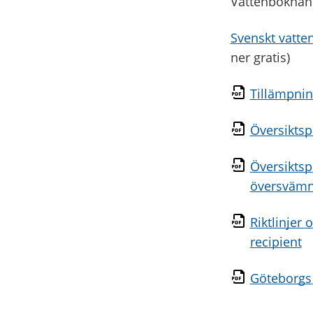
Vattenbokhan
Svenskt vatte
ner gratis)
Tillämpnin
Översiktsp
Översiktspl
översvämn
Riktlinjer 
recipient
Göteborgs 