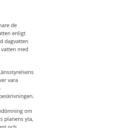
nare de
tten enligt
d dagvatten
h vatten med
Länsstyrelsens
ver vara
h
beskrivningen.
 bedömning om
s planens yta,
ent och