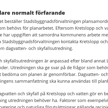
dare normalt förfarande
tet beställer Stadsbyggnadsförvaltningen plansamord
om behövs för planarbetet. Eftersom Kretslopp och va
te har uppgiften att samordna kommunens arbete me
ka Stadsbyggnadsförvaltningen kontakta Kretslopp oc
om dagvatten- och skyfallsutredning.
h skyfallsutredningen är anpassad efter bland annat 
der. Utredningen ska ge svar på de frågor som behö
tt bedöma om planen är genomförbar. Dagvatten- oc
ningens sammanfattning ska kunna användas till plan
agvatten och skyfall på Kretslopp och vatten gör en
ning utredningen behöver ha. Faktorer som exempelvi
atering och naturliga förutsättningar gällande recipi