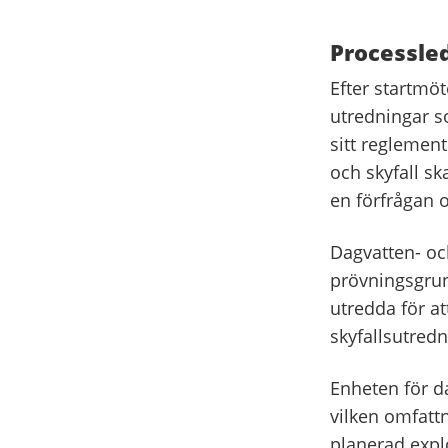
Processle
Efter startmö
utredningar s
sitt reglemen
och skyfall s
en förfrågan 
Dagvatten- oc
prövningsgrun
utredda för a
skyfallsutred
Enheten för d
vilken omfatt
planerad explo