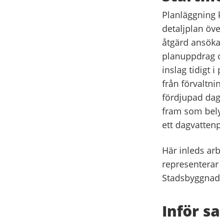
Planläggning 
detaljplan öve
åtgärd ansök
planuppdrag o
inslag tidigt 
från förvaltni
fördjupad dag
fram som bely
ett dagvatten
Här inleds ar
representerar
Stadsbyggnads
Inför s