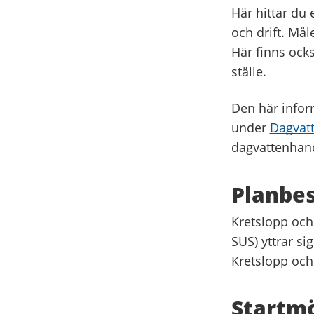
Här hittar du 
och drift. Måle
Här finns ock
ställe.
Den här infor
under
Dagvatt
dagvattenhan
Planbe
Kretslopp och
SUS) yttrar s
Kretslopp och
Startm