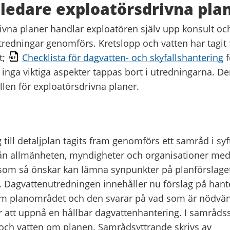
ledare exploatörsdrivna pla
ivna planer handlar exploatören själv upp konsult och s
redningar genomförs. Kretslopp och vatten har tagit 
t;
Checklista för dagvatten- och skyfallshantering
f
t inga viktiga aspekter tappas bort i utredningarna. De
len för exploatörsdrivna planer.
g till detaljplan tagits fram genomförs ett samråd i sy
ån allmänheten, myndigheter och organisationer med
 som så önskar kan lämna synpunkter på planförslage
 Dagvattenutredningen innehåller nu förslag på hant
m planområdet och den svarar på vad som är nödvänd
 att uppnå en hållbar dagvattenhantering. I samrådss
 och vatten om planen. Samrådsyttrande skrivs av