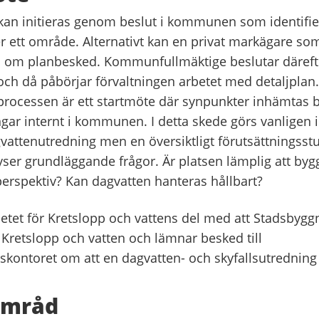
kan initieras genom beslut i kommunen som identifie
r ett område. Alternativt kan en privat markägare som 
a om planbesked. Kommunfullmäktige beslutar däref
ch då påbörjar förvaltningen arbetet med detaljplan. 
i processen är ett startmöte där synpunkter inhämtas 
ngar internt i kommunen. I detta skede görs vanligen 
vattenutredning men en översiktligt förutsättningsstu
ser grundläggande frågor. Är platsen lämplig att bygg
perspektiv? Kan dagvatten hanteras hållbart?
betet för Kretslopp och vattens del med att Stadsbyg
 Kretslopp och vatten och lämnar besked till
kontoret om att en dagvatten- och skyfallsutredning
amråd