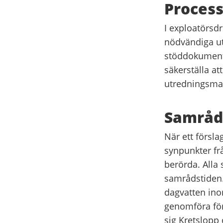
Process
I exploatörsdr
nödvändiga ut
stöddokumen
säkerställa at
utredningsmal
Samråd
När ett försla
synpunkter fr
berörda. Alla
samrådstiden.
dagvatten ino
genomföra för
sig Kretslopp