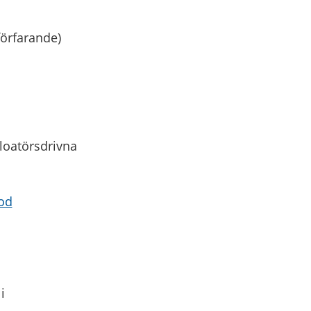
örfarande)
loatörsdrivna
god
i