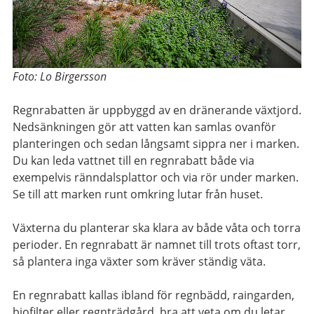
Foto: Lo Birgersson
Regnrabatten är uppbyggd av en dränerande växtjord.
Nedsänkningen gör att vatten kan samlas ovanför
planteringen och sedan långsamt sippra ner i marken.
Du kan leda vattnet till en regnrabatt både via
exempelvis ränndalsplattor och via rör under marken.
Se till att marken runt omkring lutar från huset.
Växterna du planterar ska klara av både våta och torra
perioder. En regnrabatt är namnet till trots oftast torr,
så plantera inga växter som kräver ständig väta.
En regnrabatt kallas ibland för regnbädd, raingarden,
biofilter eller regnträdgård, bra att veta om du letar