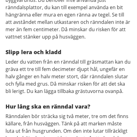
byggvaruhus. Du behöver inte använda just
ränndalsplattor, du kan till exempel använda en bit
hängränna eller mura en egen ränna av tegel. Se till
att avståndet mellan utkastaren och ränndalen inte är
mer än fem centimeter. Då minskar du risken för att
vattnet stänker upp på husväggen.
Slipp lera och kladd
Leder du vatten från en ränndal till gräsmattan kan du
gräva ett tre till fem decimeter djupt hål, ungefär en
halv gånger en halv meter stort, där ränndalen slutar
och fylla med grus. Då minskar risken för att det ska
bli lerigt. Du kan lägga tillbaka grästuvorna ovanpå.
Hur lång ska en ränndal vara?
Ränndalen bör sträcka sig två meter, tre om det finns
källare, från husväggen. Tänk på att marken måste
luta ut från husgrunden. Om den inte lutar tillräckligt