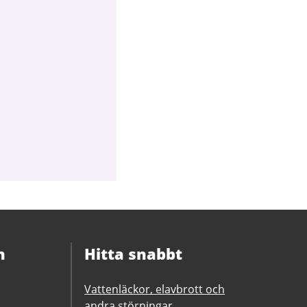
n
Hitta snabbt
Vattenläckor, elavbrott och
andra störningar