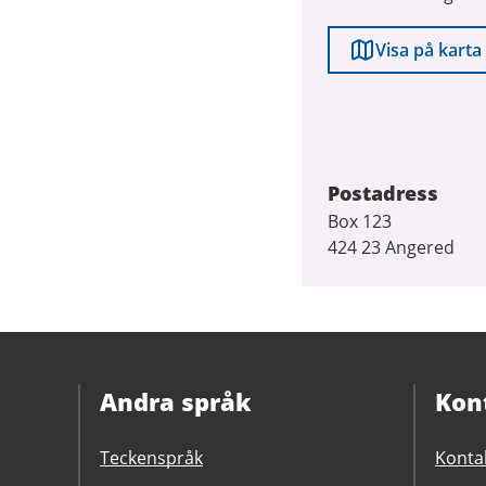
Visa på karta
Postadress
Box 123
424 23 Angered
Andra språk
Kon
Teckenspråk
Konta