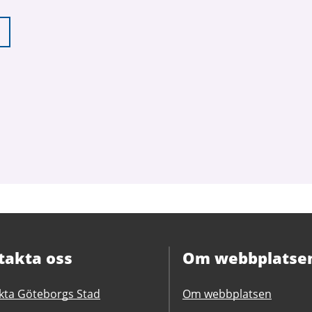
takta oss
Om webbplatse
kta Göteborgs Stad
Om webbplatsen