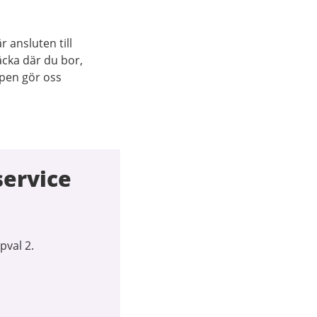
 ansluten till
äcka där du bor,
pen gör oss
service
pval 2.