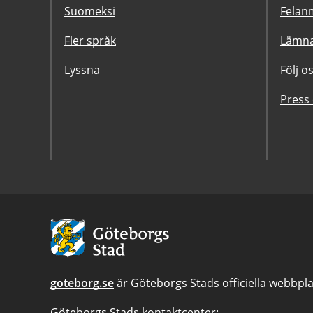
Suomeksi
Felanm
Fler språk
Lämna
Lyssna
Följ o
Press
Avsändare:
Göteborgs
Stad
goteborg.se
är Göteborgs Stads officiella webbpla
Göteborgs Stads kontaktcenter: