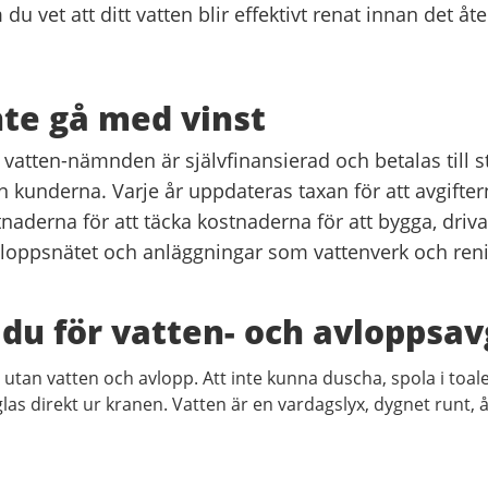
u vet att ditt vatten blir effektivt renat innan det åter
inte gå med vinst
vatten-nämnden är självfinansierad och betalas till s
ån kunderna. Varje år uppdateras taxan för att avgifte
aderna för att täcka kostnaderna för att bygga, driva
vloppsnätet och anläggningar som vattenverk och ren
 du för vatten- och avloppsav
 utan vatten och avlopp. Att inte kunna duscha, spola i toal
 glas direkt ur kranen. Vatten är en vardagslyx, dygnet runt, 