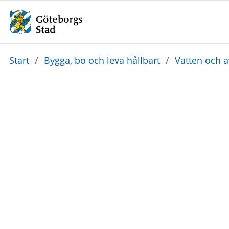
Du
Start
/
Bygga, bo och leva hållbart
/
Vatten och 
är
här: