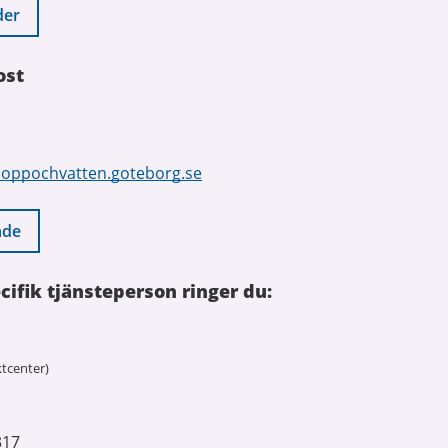
der
ost
loppochvatten.goteborg.se
nde
cifik tjänsteperson ringer du:
tcenter)
317