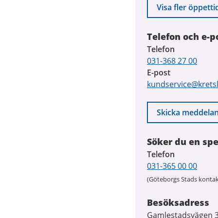
Visa fler öppetti
Telefon och e-p
Telefon
031-368 27 00
E-post
kundservice@krets
Skicka meddela
Söker du en spe
Telefon
031-365 00 00
(Göteborgs Stads kontak
Besöksadress
Gamlestadsvägen 