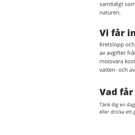
samtidigt som d
naturen.
Vi får 
Kretslopp och 
av avgifter fr
motsvara kostn
vatten- och a
Vad får
Tänk dig en dag
eller dricka ett