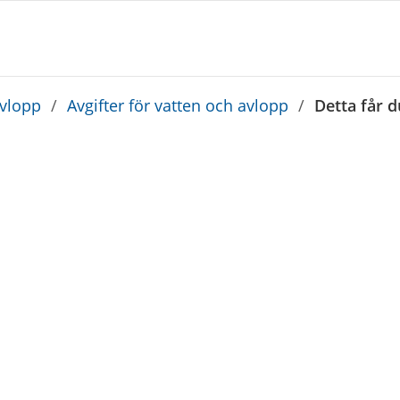
avlopp
/
Avgifter för vatten och avlopp
/
Detta får d