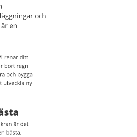
h
nläggningar och
 är en
i renar ditt
er bort regn
tra och bygga
t utveckla ny
bästa
 kran är det
en bästa,