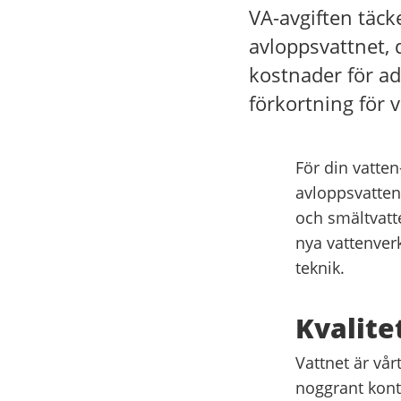
VA-avgiften täck
avloppsvattnet, 
kostnader för ad
förkortning för 
För din vatten
avloppsvatten 
och smältvatte
nya vattenver
teknik.
Kvalite
Vattnet är vår
noggrant kontr