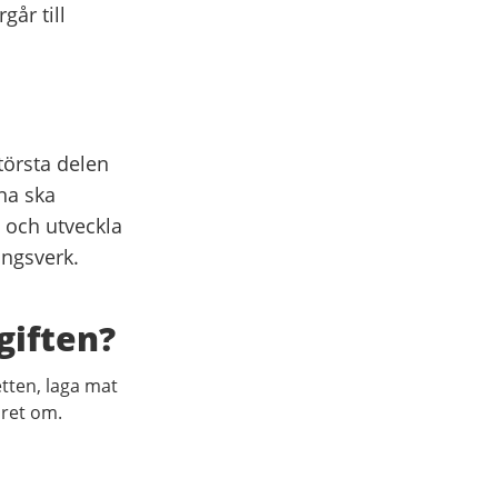
går till
törsta delen
rna ska
 och utveckla
ingsverk.
giften?
etten, laga mat
året om.