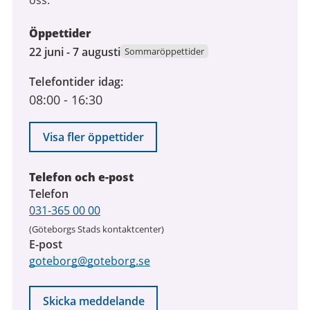
oss.
Öppettider
22
22 juni - 7 augusti
Sommaröppettider
juni
Telefontider idag
2026
08:00
-
16:30
till
7
augusti
Visa fler öppettider
2026
Telefon och e-post
Telefon
031-365 00 00
(Göteborgs Stads kontaktcenter)
E-post
goteborg@goteborg.se
Skicka meddelande