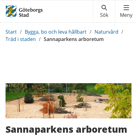
Du
Start
/
Bygga, bo och leva hållbart
/
Naturvård
/
är
Träd i staden
/
Sannaparkens arboretum
här:
Sannaparkens arboretum