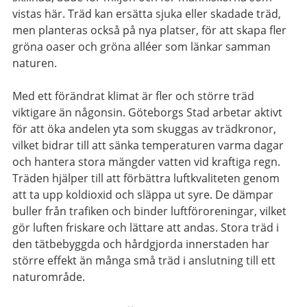
vistas här. Träd kan ersätta sjuka eller skadade träd,
men planteras också på nya platser, för att skapa fler
gröna oaser och gröna alléer som länkar samman
naturen.
Med ett förändrat klimat är fler och större träd
viktigare än någonsin. Göteborgs Stad arbetar aktivt
för att öka andelen yta som skuggas av trädkronor,
vilket bidrar till att sänka temperaturen varma dagar
och hantera stora mängder vatten vid kraftiga regn.
Träden hjälper till att förbättra luftkvaliteten genom
att ta upp koldioxid och släppa ut syre. De dämpar
buller från trafiken och binder luftföroreningar, vilket
gör luften friskare och lättare att andas. Stora träd i
den tätbebyggda och hårdgjorda innerstaden har
större effekt än många små träd i anslutning till ett
naturområde.