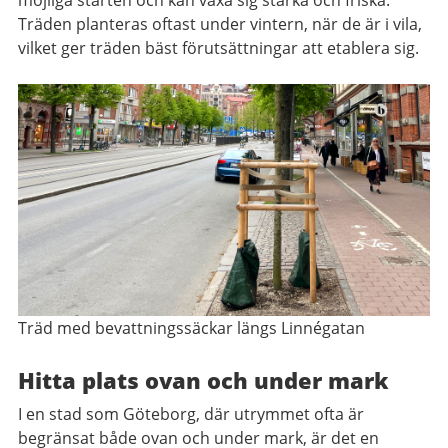
möjliga starten och kan växa sig starka och friska.
Träden planteras oftast under vintern, när de är i vila,
vilket ger träden bäst förutsättningar att etablera sig.
Träd med bevattningssäckar längs Linnégatan
Hitta plats ovan och under mark
I en stad som Göteborg, där utrymmet ofta är
begränsat både ovan och under mark, är det en