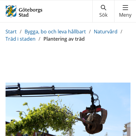
Du
Start
/
Bygga, bo och leva hållbart
/
Naturvård
/
är
Träd i staden
/
Plantering av träd
här: