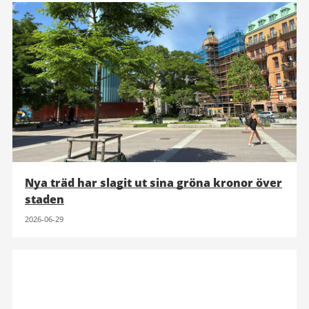
Nya träd har slagit ut sina gröna kronor över
staden
2026-06-29