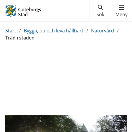
Du
Start
/
Bygga, bo och leva hållbart
/
Naturvård
/
är
Träd i staden
här: