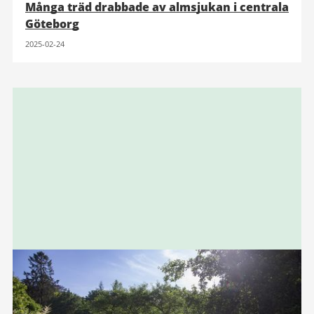
Många träd drabbade av almsjukan i centrala
Göteborg
2025-02-24
Relaterad
information