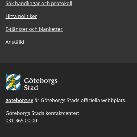
Sök handlingar och protokoll
Hitta politiker
E-tjänster och blanketter
Anställd
Avsändare:
Göteborgs
Stad
goteborg.se
är Göteborgs Stads officiella webbplats.
Göteborgs Stads kontaktcenter:
Telefonnummer
031-365 00 00
till
Göteborgs