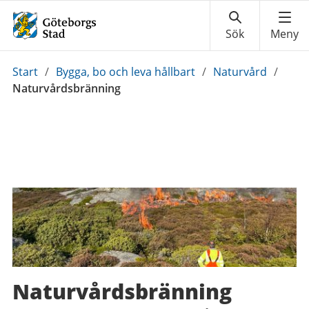
Du
Start
/
Bygga, bo och leva hållbart
/
Naturvård
/
är
Naturvårdsbränning
här:
Naturvårdsbränning