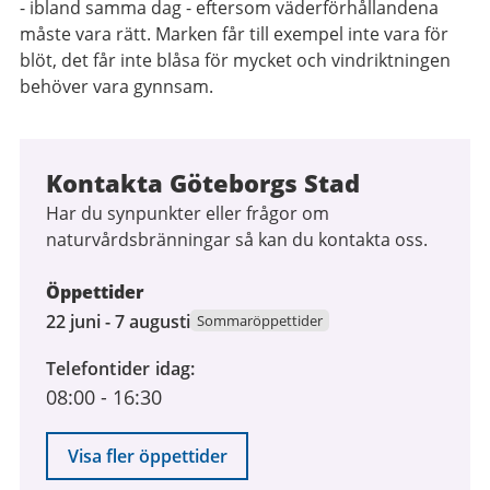
- ibland samma dag - eftersom väderförhållandena
måste vara rätt. Marken får till exempel inte vara för
blöt, det får inte blåsa för mycket och vindriktningen
behöver vara gynnsam.
Kontakta Göteborgs Stad
Har du synpunkter eller frågor om
naturvårdsbränningar så kan du kontakta oss.
Öppettider
22
22 juni - 7 augusti
Sommaröppettider
juni
Telefontider idag
2026
08:00
-
16:30
till
7
augusti
Visa fler öppettider
2026