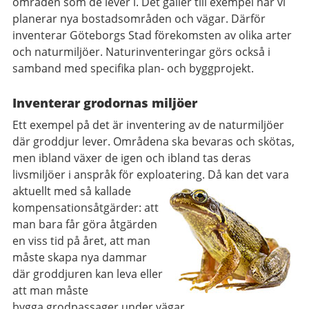
områden som de lever i. Det gäller till exempel när vi
planerar nya bostadsområden och vägar. Därför
inventerar Göteborgs Stad förekomsten av olika arter
och naturmiljöer. Naturinventeringar görs också i
samband med specifika plan- och byggprojekt.
Inventerar grodornas miljöer
Ett exempel på det är inventering av de naturmiljöer
där groddjur lever. Områdena ska bevaras oc
h skötas,
men ibland växer de igen och ibland tas deras
livsmiljöer i anspråk för exploatering. Då kan det vara
aktuellt med så kallade
kompensationsåtgärder: att
man bara får göra åtgärden
en viss tid på året, a
tt man
måste skapa nya dammar
där groddjuren kan leva eller
att man måste
bygga
grodpassager
under vägar.