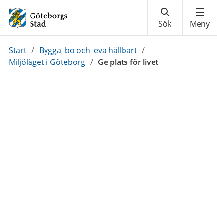
Du
Start
/
Bygga, bo och leva hållbart
/
är
Miljöläget i Göteborg
/
Ge plats för livet
här: