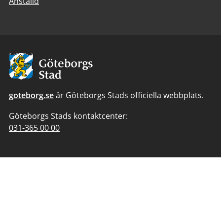
Anställd
Avsändare:
Göteborgs
Stad
goteborg.se
är Göteborgs Stads officiella webbplats.
Göteborgs Stads kontaktcenter:
Telefonnummer
031-365 00 00
till
Göteborgs
Stads
kontaktcenter: