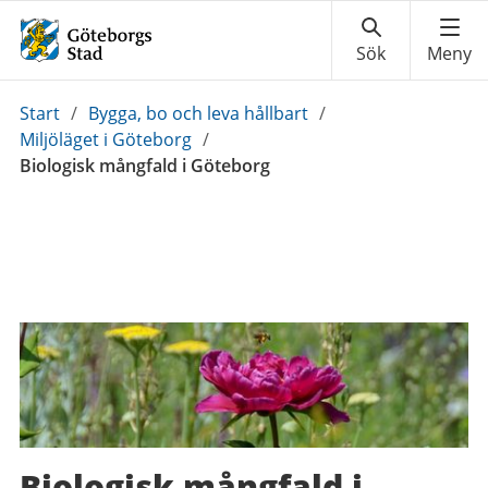
Du
Start
/
Bygga, bo och leva hållbart
/
är
Miljöläget i Göteborg
/
här:
Biologisk mångfald i Göteborg
Biologisk mångfald i