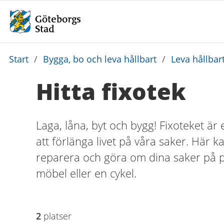
Du
Start
/
Bygga, bo och leva hållbart
/
Leva hållbar
är
Hitta fixotek
här:
Laga, låna, byt och bygg! Fixoteket är
att förlänga livet på våra saker. Här k
reparera och göra om dina saker på pl
möbel eller en cykel.
2
platser