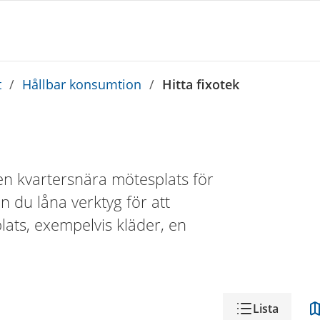
t
/
Hållbar konsumtion
/
Hitta fixotek
 en kvartersnära mötesplats för
an du låna verktyg för att
ats, exempelvis kläder, en
Lista