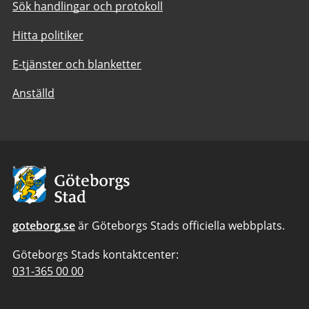
Sök handlingar och protokoll
Hitta politiker
E-tjänster och blanketter
Anställd
Avsändare:
Göteborgs
Stad
goteborg.se
är Göteborgs Stads officiella webbplats.
Göteborgs Stads kontaktcenter:
Telefonnummer
031-365 00 00
till
Göteborgs