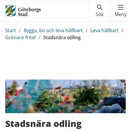
Du
Start
/
Bygga, bo och leva hållbart
/
Leva hållbart
/
är
Grönare fritid
/
Stadsnära odling
här:
Stadsnära odling