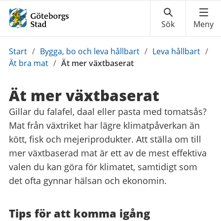
Du
Start
/
Bygga, bo och leva hållbart
/
Leva hållbart
/
är
Ät bra mat
/
Ät mer växtbaserat
här:
Ät mer växtbaserat
Gillar du falafel, daal eller pasta med tomatsås?
Mat från växtriket har lägre klimatpåverkan än
kött, fisk och mejeriprodukter. Att ställa om till
mer växtbaserad mat är ett av de mest effektiva
valen du kan göra för klimatet, samtidigt som
det ofta gynnar hälsan och ekonomin.
Tips för att komma igång