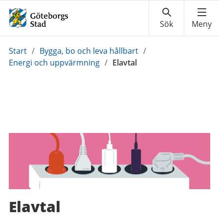
Du
Start
/
Bygga, bo och leva hållbart
/
är
Energi och uppvärmning
/
Elavtal
här:
Elavtal