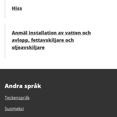
Hiss
Anmäl installation av vatten och
avlopp, fettavskiljare och
oljeavskiljare
Andra språk
Teckenspråk
Suomeksi