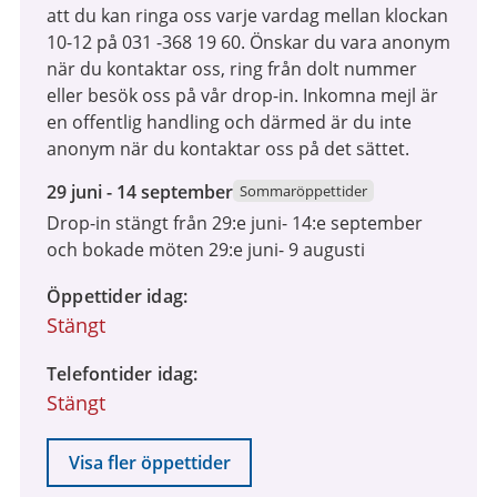
att du kan ringa oss varje vardag mellan klockan
10-12 på 031 -368 19 60. Önskar du vara anonym
när du kontaktar oss, ring från dolt nummer
eller besök oss på vår drop-in. Inkomna mejl är
en offentlig handling och därmed är du inte
anonym när du kontaktar oss på det sättet.
29
29 juni - 14 september
Sommaröppettider
juni
Drop-in stängt från 29:e juni- 14:e september
2026
och bokade möten 29:e juni- 9 augusti
till
14
Öppettider idag
september
Stängt
2026
Telefontider idag
Stängt
Visa fler öppettider