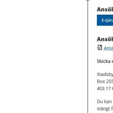
Ansök
E-tjä
Ansök
Ans
Skicka d
Stadsby
Box 25
403 17 
Du kan 
stängt 