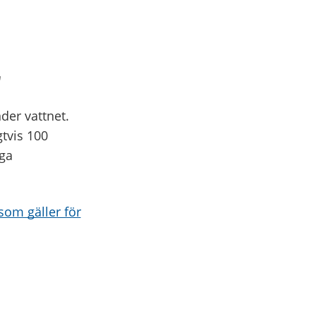
r
der vattnet.
gtvis 100
dga
som gäller för