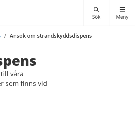
s
/
Ansök om strandskyddsdispens
spens
till våra
er som finns vid