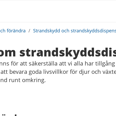
och förändra
/
Strandskydd och strandskyddsdispen
om strandskyddsdi
s för att säkerställa att vi alla har tillgång 
att bevara goda livsvillkor för djur och växt
and runt omkring.