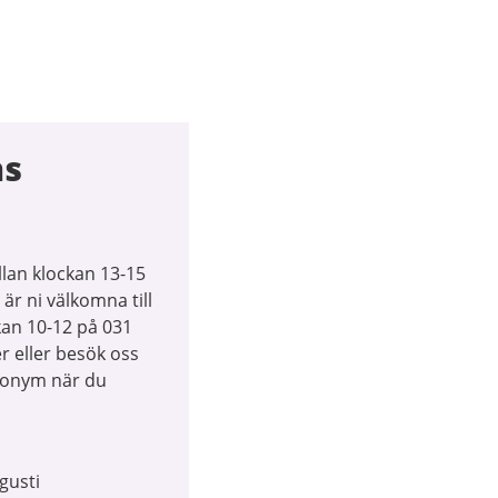
ns
lan klockan 13-15
r ni välkomna till
kan 10-12 på 031
r eller besök oss
anonym när du
gusti