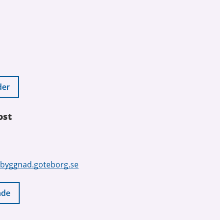
der
ost
byggnad.goteborg.se
nde