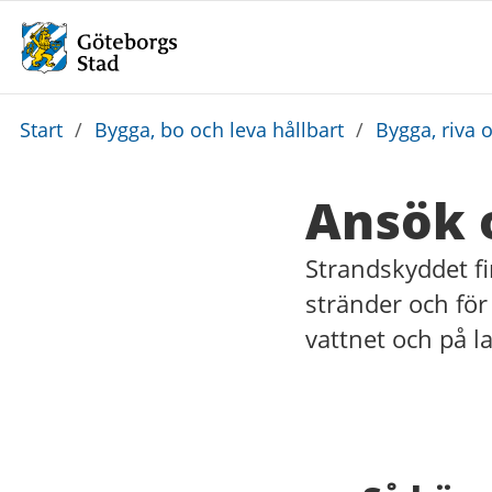
Du
Start
/
Bygga, bo och leva hållbart
/
Bygga, riva 
är
här:
Ansök 
Strandskyddet finn
stränder och för 
vattnet och på l