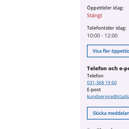
2026
till
Öppettider idag
14
Stängt
september
Telefontider idag
2026
10:00
-
12:00
Visa fler öppetti
Telefon och e-p
Telefon
031-368 19 60
E-post
kundservice@stads
Skicka meddela