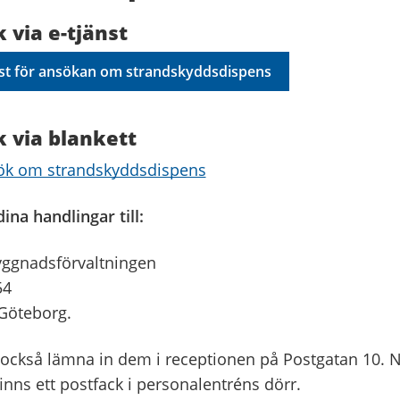
 via e-tjänst
nst för ansökan om strandskyddsdispens
 via blankett
ök om strandskyddsdispens
ina handlingar till:
ggnadsförvaltningen
54
Göteborg.
också lämna in dem i receptionen på Postgatan 10. N
finns ett postfack i personalentréns dörr.