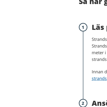
Så här 
Läs 
1
Strands
Strands
meter i
strands
Innan d
strand
Ans
2