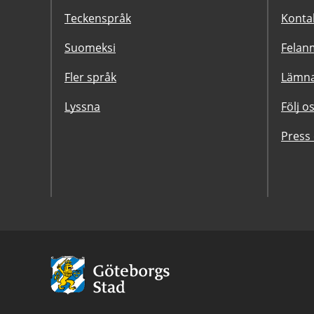
Teckenspråk
Konta
Suomeksi
Felanm
Fler språk
Lämna
Lyssna
Följ o
Press
Avsändare:
Göteborgs
Stad