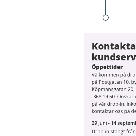
Kontakta
kundserv
Öppettider
Välkommen på drop-
på Postgatan 10, b
Köpmansgatan 20. D
-368 19 60. Önskar
på vår drop-in. In
kontaktar oss på de
29
29 juni - 14 septem
juni
Drop-in stängt från