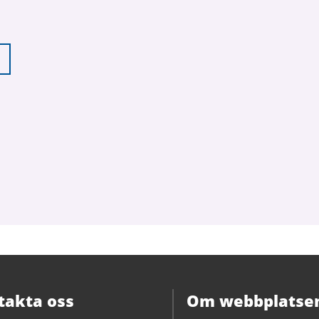
takta oss
Om webbplatse