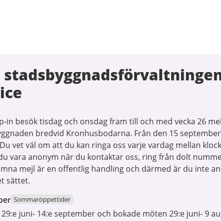
 stadsbyggnadsförvaltninge
ice
in besök tisdag och onsdag fram till och med vecka 26 mel
yggnaden bredvid Kronhusbodarna. Från den 15 september ä
u vet väl om att du kan ringa oss varje vardag mellan kloc
 du vara anonym när du kontaktar oss, ring från dolt numme
komna mejl är en offentlig handling och därmed är du inte 
t sättet.
ber
Sommaröppettider
 29:e juni- 14:e september och bokade möten 29:e juni- 9 au