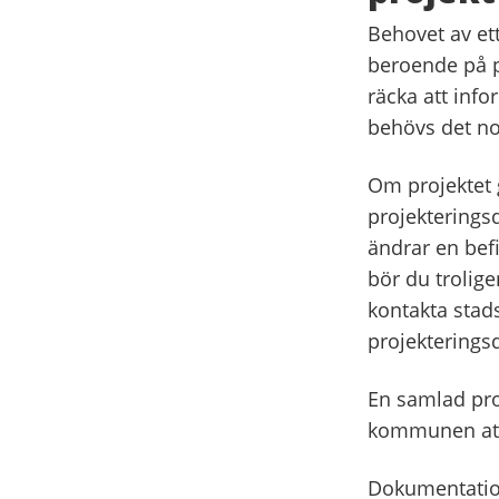
Behovet av et
beroende på p
räcka att info
behövs det no
Om projektet 
projekteringsd
ändrar en befi
bör du trolig
kontakta stad
projekteringsd
En samlad pro
kommunen att 
Dokumentation