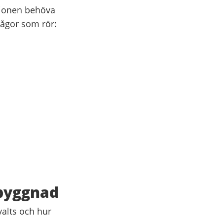
tionen behöva
rågor som rör:
byggnad
alts och hur