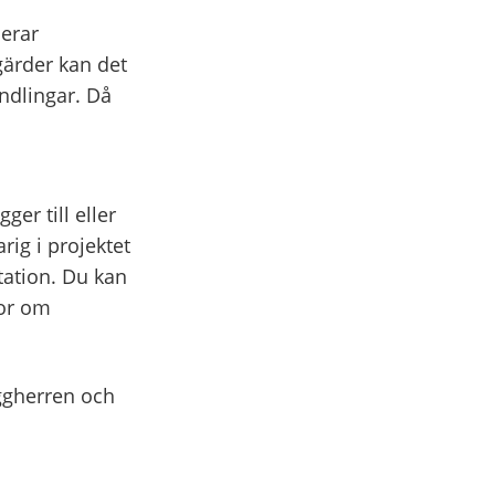
erar
gärder kan det
ndlingar. Då
er till eller
ig i projektet
tation. Du kan
gor om
ggherren och