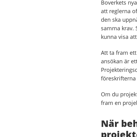
Boverkets nya 
att reglerna o
den ska uppnås
samma krav. S
kunna visa att
Att ta fram et
ansökan är et
Projekterings
föreskrifterna
Om du projekte
fram en proje
När be
projek