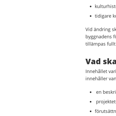
kulturhis
tidigare k
Vid ändring s
byggnadens fö
tillämpas full
Vad sk
Innehållet va
innehåller van
en beskri
projektet
förutsätt