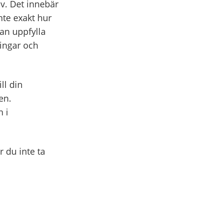
av. Det innebär
nte exakt hur
an uppfylla
ingar och
ll din
en.
 i
 du inte ta