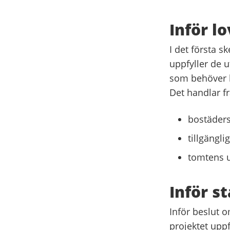
Inför lo
I det första 
uppfyller de u
som behöver 
Det handlar f
bostäders
tillgängl
tomtens 
Inför s
Inför beslut 
projektet upp