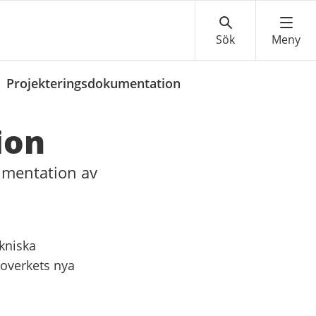
/
Projekteringsdokumentation
ion
umentation av
kniska
Boverkets nya