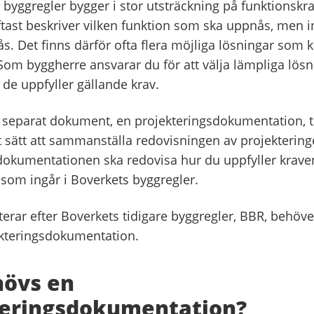
byggregler bygger i stor utsträckning på funktionskr
ftast beskriver vilken funktion som ska uppnås, men i
. Det finns därför ofta flera möjliga lösningar som k
om byggherre ansvarar du för att välja lämpliga lösn
 de uppfyller gällande krav.
t separat dokument, en projekteringsdokumentation, ti
t sätt att sammanställa redovisningen av projektering
dokumentationen ska redovisa hur du uppfyller kraven
 som ingår i Boverkets byggregler.
rar efter Boverkets tidigare byggregler, BBR, behöver
kteringsdokumentation.
hövs en
teringsdokumentation?