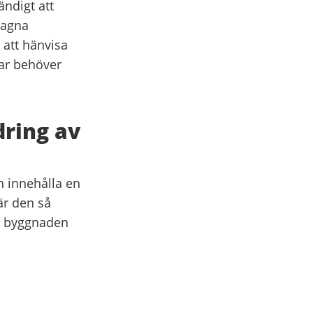
ändigt att
tagna
 att hänvisa
gar behöver
ring av
 innehålla en
är den så
m byggnaden