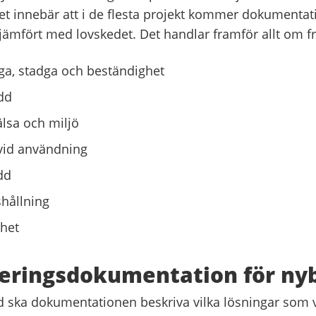
 Det innebär att i de flesta projekt kommer dokumenta
jämfört med lovskedet. Det handlar framför allt om f
a, stadga och beständighet
dd
älsa och miljö
vid användning
dd
hållning
ghet
teringsdokumentation för ny
 ska dokumentationen beskriva vilka lösningar som v