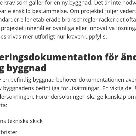
e krav som gäller för en ny byggnad. Det är inte nödv
rje enskild bestämmelse. Om projektet följer veder
ndarder eller etablerade branschregler räcker det ofta
 projektet innehåller ovanliga eller innovativa lösnin
skrivas mer utförligt hur kraven uppfylls.
eringsdokumentation för änd
ig byggnad
v en befintlig byggnad behöver dokumentationen även
 byggnadens befintliga förutsättningar. En viktig del 
ndersökningen. Förundersökningen ska ge kunskap o
ta:
s tekniska skick
 brister