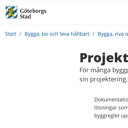
Du
Start
/
Bygga, bo och leva hållbart
/
Bygga, riva 
är
här:
Projek
För många byggp
sin projektering.
Dokumentatio
lösningar som 
byggregler upp