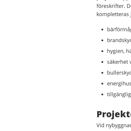
föreskrifter.
kompletteras 
bärförmåg
brandsky
hygien, h
säkerhet 
bullersky
energihus
tillgängli
Projek
Vid nybyggnad