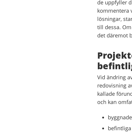
de uppfyller d
kommentera va
lösningar, sta
till dessa. Om
det däremot be
Projekt
befintl
Vid ändring a
redovisning av
kallade föru
och kan omfat
byggnaden
befintliga