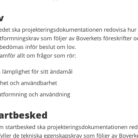
v
skedet ska projekteringsdokumentationen redovisa hur 
tformningskrav som följer av Boverkets föreskrifter o
bedömas inför beslut om lov.
ramför allt om frågor som rör:
 lämplighet för sitt ändamål
ighet och användbarhet
utformning och användning
tartbesked
om startbesked ska projekteringsdokumentationen red
fyller de tekniska egenskapskrav som följer av Boverk