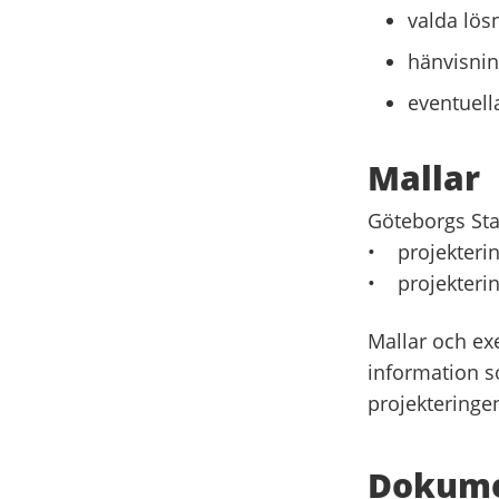
valda lös
hänvisnin
eventuell
Mallar
Göteborgs Sta
• projekteri
• projekterin
Mallar och exe
information s
projekteringe
Dokumen